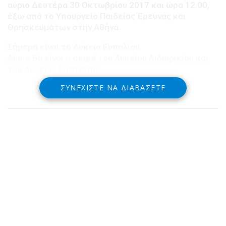
αύριο Δευτέρα 30 Οκτωβρίου 2017 και ώρα 12.00,
έξω από το Υπουργείο Παιδείας Έρευνας και
Θρησκευμάτων στην Αθήνα.
Σήμερα είναι το Λύκειο Ευπαλίου.
Αύριο θα είναι η σειρά του Λυκείου Λιδωρικίου και
του Λυκείου Ερατεινής.
ΣΥΝΕΧΊΣΤΕ ΝΑ ΔΙΑΒΆΣΕΤΕ