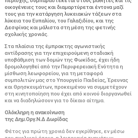
περιοχής, συμπαραστέκεται στους μαθητές και τις
οικογένειες τους και διαμαρτύρεται έντονα μαζί
τους για την κατάργηση λυκειακών τάξεων στα
λύκεια του Ευπαλίου, του Γαλαξιδίου, και της
Δεσφίνας και μάλιστα στη μέση της φετινής
σχολικής χρονιάς.
Στα πλαίσια της έμπρακτης αγωνιστικής
αντίδρασης για την επιχειρούμενη σταδιακή
υποβάθμιση των δομών της Φωκίδας, έχει ήδη
δρομολογηθεί από την Περιφερειακή Ενότητα η
μίσθωση λεωφορείου, για τη μεταφορά
συμπολιτών μας στο Υπουργείο Παιδείας, Έρευνας
και Θρησκευμάτων, προκειμένου να συμμετέχουν
στη κινητοποίηση που έχει από κοινού διοργανωθεί
και να διαδηλώσουν για το δίκαιο αίτημα.
Ολόκληρη η ανακοίνωση
της Δημ.Οργ.Ν.Δ Δωρίδας
Φέτος για πρώτη χρονιά δεν εγκρίθηκε, εν μέσω
του σχολικού έτους, η λειτουργία τμημάτων