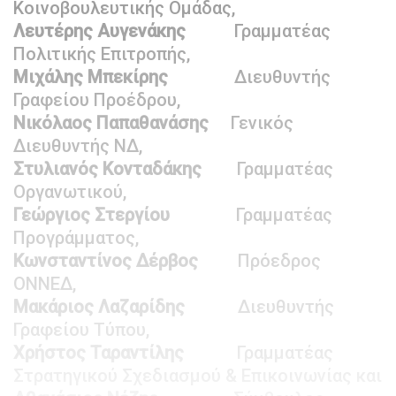
Κοινοβουλευτικής Ομάδας,
Λευτέρης Αυγενάκης
Γραμματέας
Πολιτικής Επιτροπής,
Μιχάλης Μπεκίρης
Διευθυντής
Γραφείου Προέδρου,
Νικόλαος Παπαθανάσης
Γενικός
Διευθυντής ΝΔ,
Στυλιανός Κονταδάκης
Γραμματέας
Οργανωτικού,
Γεώργιος Στεργίου
Γραμματέας
Προγράμματος,
Κωνσταντίνος Δέρβος
Πρόεδρος
ΟΝΝΕΔ,
Μακάριος Λαζαρίδης
Διευθυντής
Γραφείου Τύπου,
Χρήστος Ταραντίλης
Γραμματέας
Στρατηγικού Σχεδιασμού & Επικοινωνίας και