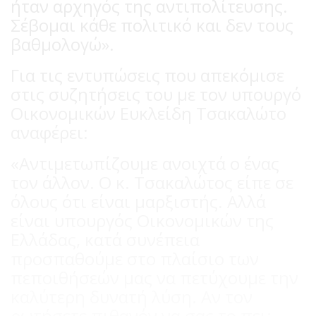
ήταν αρχηγός της αντιπολίτευσης.
Σέβομαι κάθε πολιτικό και δεν τους
βαθμολογώ».
Για τις εντυπώσεις που απεκόμισε
στις συζητήσεις του με τον υπουργό
Οικονομικών Ευκλείδη Τσακαλώτο
αναφέρει:
«Αντιμετωπίζουμε ανοιχτά ο ένας
τον άλλον. Ο κ. Τσακαλώτος είπε σε
όλους ότι είναι μαρξιστής. Αλλά
είναι υπουργός Οικονομικών της
Ελλάδας, κατά συνέπεια
προσπαθούμε στο πλαίσιο των
πεποιθήσεών μας να πετύχουμε την
καλύτερη δυνατή λύση. Αν τον
ρωτήσετε πιθανόν να σας το πει: