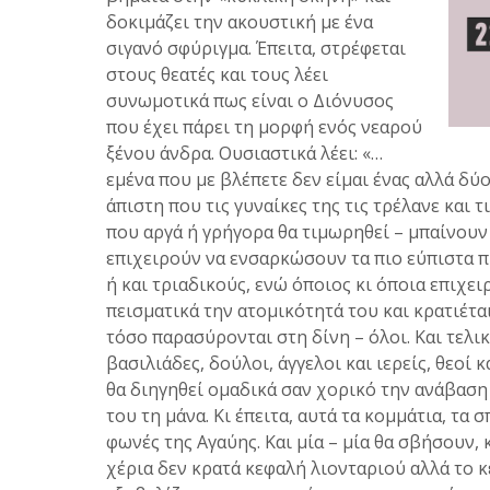
δοκιμάζει την ακουστική με ένα
σιγανό σφύριγμα. Έπειτα, στρέφεται
στους θεατές και τους λέει
συνωμοτικά πως είναι o Διόνυσος
που έχει πάρει τη μορφή ενός νεαρού
ξένου άνδρα. Ουσιαστικά λέει: «…
εμένα που με βλέπετε δεν είμαι ένας αλλά δύο
άπιστη που τις γυναίκες της τις τρέλανε και τ
που αργά ή γρήγορα θα τιμωρηθεί – μπαίνουν έ
επιχειρούν να ενσαρκώσουν τα πιο εύπιστα 
ή και τριαδικούς, ενώ όποιος κι όποια επιχε
πεισματικά την ατομικότητά του και κρατιέτ
τόσο παρασύρονται στη δίνη – όλοι. Και τελι
βασιλιάδες, δούλοι, άγγελοι και ιερείς, θεοί
θα διηγηθεί ομαδικά σαν χορικό την ανάβαση
του τη μάνα. Κι έπειτα, αυτά τα κομμάτια, τ
φωνές της Αγαύης. Και μία – μία θα σβήσουν,
χέρια δεν κρατά κεφαλή λιονταριού αλλά το 