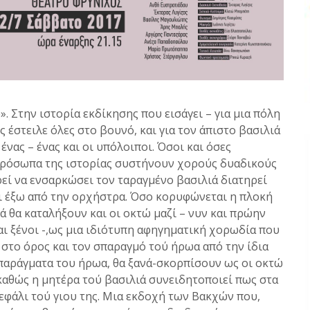
». Στην ιστορία εκδίκησης που εισάγει – για μια πόλη
ις έστειλε όλες στο βουνό, και για τον άπιστο βασιλιά
νας – ένας και οι υπόλοιποι. Όσοι και όσες
πρόσωπα της ιστορίας συστήνουν χορούς δυαδικούς
ιρεί να ενσαρκώσει τον ταραγμένο βασιλιά διατηρεί
αι έξω από την ορχήστρα. Όσο κορυφώνεται η πλοκή
κά θα καταλήξουν και οι οκτώ μαζί – νυν και πρώην
 και ξένοι -,ως μια ιδιότυπη αφηγηματική χορωδία που
 στο όρος και τον σπαραγμό τού ήρωα από την ίδια
α σπαράγματα του ήρωα, θα ξανά-σκορπίσουν ως οι οκτώ
 καθώς η μητέρα τού βασιλιά συνειδητοποιεί πως στα
κεφάλι τού γιου της. Μια εκδοχή των Βακχών που,