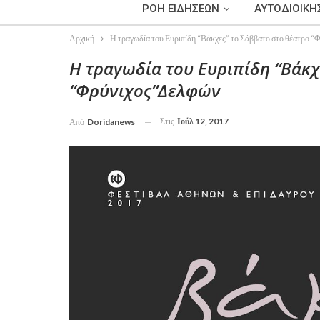
ΡΟΗ ΕΙΔΗΣΕΩΝ
ΑΥΤΟΔΙΟΙΚΗ
Αρχική
Η τραγωδία του Ευριπίδη “Βάκχες” το Σάββατο στο θέατρο 
Η τραγωδία του Ευριπίδη “Βάκχ
“Φρύνιχος”Δελφών
Στις
Ιούλ 12, 2017
Από
Doridanews