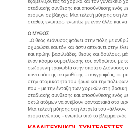
εξοβελίζοντας τα χορικά και τον γυναικείο χ
σταδιακής σύνθεσης και αποσύνθεσης ενός μ
ατόμων σε βάκχες. Μια τελετή μύησης στη λατ
σταθείς ενώπιος- ενωπίω με έναν άλλο και να
Ο ΜΥΘΟΣ
…Ο θεός Διόνυσος φτάνει στην πόλη με ανθρω
οχυρώσει εαυτόν και άστυ απέναντι στην έλ
και πρώην βασιλιάδες, θεούς και δούλους, μα
έναν κόσμο συμφιλίωσης του ανθρώπου με τα 
σωζόμενη τραγωδία στην οποία ο Διόνυσος 
παντεπόπτης σκηνοθέτης – συγγραφέας, σε μι
στην ατομικότητα του ήρωα και την πολυφωνι
που – με την ένταξη των χορικών στη βασική
σταδιακής σύνθεσης και αποσύνθεσης ενός με
οκτώ ατόμων να ανέβουν φαντασιακά στο ιερο
Μια τελετή μύησης στη λατρεία του «άλλου»,
άτομα ενώπιος – ενωπίω υπό το βλέμμα ενός
ΚΑΛΛΙΤΕΧΝΙΚΟΙ ΣΥΝΤΕΛΕΣΤΕΣ