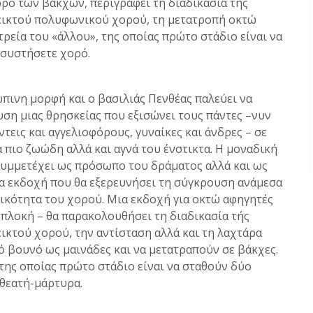
ορό των βακχών, περιγράφει τη διαδικασία της
εικτού πολυφωνικού χορού, τη μετατροπή οκτώ
ρεία του «άλλου», της οποίας πρώτο στάδιο είναι να
 συστήσετε χορό.
́πινη μορφή και ο βασιλιάς Πενθέας παλεύει να
ευση μιας θρησκείας που εξισώνει τους πάντες –νυν
́ντεις και αγγελιοφόρους, γυναίκες και άνδρες – σε
πιο ζωώδη αλλά και αγνά του ένστικτα. Η μοναδική
συμμετέχει ως πρόσωπο του δράματος αλλά και ως
α εκδοχή που θα εξερευνήσει τη σύγκρουση ανάμεσα
κότητα του χορού. Μια εκδοχή για οκτώ αφηγητές
 πλοκή – θα παρακολουθήσει τη διαδικασία τής
ικτού χορού, την αντίσταση αλλά και τη λαχτάρα
́ βουνό ως μαινάδες και να μετατραπούν σε βάκχες.
 της οποίας πρώτο στάδιο είναι να σταθούν δύο
 θεατή-μάρτυρα.