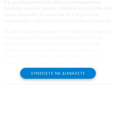
Π.χ. μια συγχώνευση και άλλων συνεταιριστικών
τραπεζών ή άλλων μικρών τραπεζών στην Ελλάδα που
έχουν εξυγιανθεί θα μπορούσε σε 2-3 χρόνια να
δημιουργηθεί ο πέμπτος πόλος στο ελληνικό banking.
Σε βάθος εύλογου χρόνου στην Ελλάδα θα υπάρχουν 4
συστημικές τράπεζες και ο πέμπτος πόλος ένα νέο
τραπεζικό σχήμα που θα προκύψει από οργανική
ανάπτυξη, εξαγορές, μεγάλη αύξηση καταθέσεων,
ενδυνάμωση από οικονομικούς παράγοντες της
χώρας που έχουν μεγάλη εμπιστοσύνη στις
ικανότητες του Μιχάλη Σάλλα.
ΣΥΝΕΧΊΣΤΕ ΝΑ ΔΙΑΒΆΣΕΤΕ