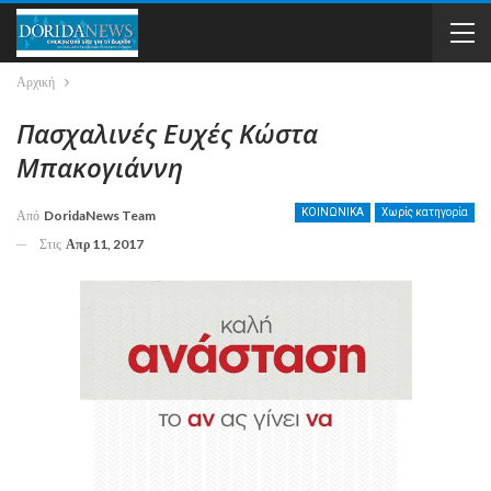
Αρχική
Πασχαλινές Ευχές Κώστα
Μπακογιάννη
ΚΟΙΝΩΝΙΚΑ
Χωρίς κατηγορία
Από
DoridaNews Team
Στις
Απρ 11, 2017