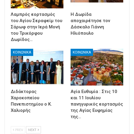
Λαμπρός εορτασμός
Η Δωρίδα
του Αγίου Σεραφείμ του
αποχαιρέτησε τον
Σάρωφ στην Ιερά Μονή
Δάσκαλο Γιάννη
του Τρικόρφου
Ηλιόπουλο
Δωρίδος…
ΚΟΙΝΩΝΙΚΑ
ΚΟΙΝΩΝΙΚΑ
Διδάκτορας
Αγία Ευθυμία : Στις 10
Χαροκοπείου
και 11 Ιουλίου
Πανεπιστημίου ο Κ.
πανηγυρικός εορτασμός
Χαλιορής
της Αγίας Ευφημίας
της…
PREV
NEXT