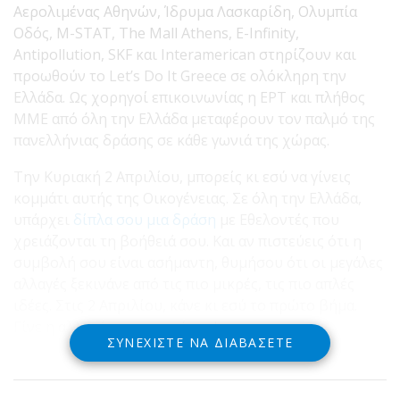
Αερολιμένας Αθηνών, Ίδρυμα Λασκαρίδη, Ολυμπία
Οδός, Μ-STAT, The Mall Αthens, E-Infinity,
Antipollution, SKF και Interamerican στηρίζουν και
προωθούν το Let’s Do It Greece σε ολόκληρη την
Ελλάδα. Ως χορηγοί επικοινωνίας η ΕΡΤ και πλήθος
ΜΜΕ από όλη την Ελλάδα μεταφέρουν τον παλμό της
πανελλήνιας δράσης σε κάθε γωνιά της χώρας.
Την Κυριακή 2 Απριλίου, μπορείς κι εσύ να γίνεις
κομμάτι αυτής της Οικογένειας. Σε όλη την Ελλάδα,
υπάρχει
δίπλα σου μια δράση
με Εθελοντές που
χρειάζονται τη βοήθειά σου. Και αν πιστεύεις ότι η
συμβολή σου είναι ασήμαντη, θυμήσου ότι oι μεγάλες
αλλαγές ξεκινάνε από τις πιο μικρές, τις πιο απλές
ιδέες. Στις 2 Απριλίου, κάνε κι εσύ το πρώτο βήμα.
Γίνε η αλλαγή που περιμένεις!
ΣΥΝΕΧΊΣΤΕ ΝΑ ΔΙΑΒΆΣΕΤΕ