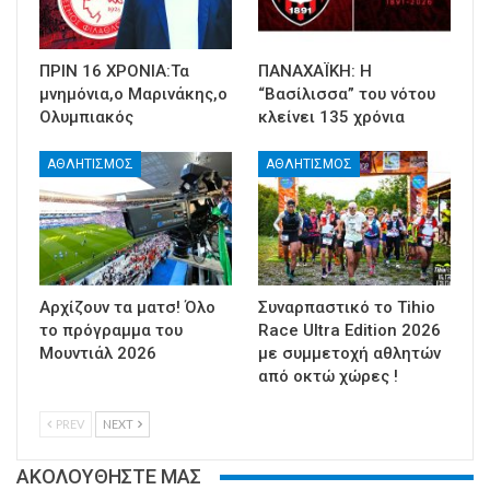
ΠΡΙΝ 16 ΧΡΟΝΙΑ:Τα
ΠΑΝΑΧΑΪΚΗ: Η
μνημόνια,ο Μαρινάκης,ο
“Βασίλισσα” του νότου
Ολυμπιακός
κλείνει 135 χρόνια
ΑΘΛΗΤΙΣΜΟΣ
ΑΘΛΗΤΙΣΜΟΣ
Αρχίζουν τα ματσ! Όλο
Συναρπαστικό το Tihio
το πρόγραμμα του
Race Ultra Edition 2026
Μουντιάλ 2026
με συμμετοχή αθλητών
από οκτώ χώρες !
PREV
NEXT
ΑΚΟΛΟΥΘΗΣΤΕ ΜΑΣ