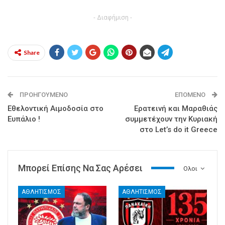
- Διαφήμιση -
Share
ΠΡΟΗΓΟΎΜΕΝΟ
ΕΠΌΜΕΝΟ
Εθελοντική Αιμοδοσία στο
Ερατεινή και Μαραθιάς
Ευπάλιο !
συμμετέχουν την Κυριακή
στο Let’s do it Greece
Μπορεί Επίσης Να Σας Αρέσει
Ολοι
ΑΘΛΗΤΙΣΜΟΣ
ΑΘΛΗΤΙΣΜΟΣ