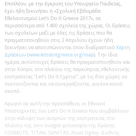
Επιπλέον, με την έγκριση του Υπουργείο Παιδείας,
έχει ήδη ξεκινήσει η «Σχολική Εβδομάδα
Εθελοντισμού Let’s Do It Greece 2017», σε
περισσότερα από 1.400 σχολεία της χώρας. Οι δράσεις
των σχολείων μαζί με όλες τις δράσεις που θα
πραγματοποιηθούν στις 2 Απριλίου έχουν ήδη
ξεκινήσει να αποτυπώνονται στον διαδραστικό
Χάρτη
Δράσεων
(
www.letsdoitgreece.org/map
). Την ίδια
ημέρα, αντίστοιχες δράσεις θα πραγματοποιηθούν και
στην Κύπρο, στο πλαίσιο της παγκύπριας εθελοντικής
εκστρατείας “Let’s Do It Cyprus”, με τις δύο χώρες να
συντονίζονται και να συνεργάζονται, για ένα κοινό
σκοπό.
Αρωγοί σε αυτή την προσπάθεια, οι Εθνικοί
Υποστηρικτές του Let’s Do It Greece που συμβάλλουν
στην κάλυψη των αναγκών της εκστρατειας στο
πλαίσιο της zero budget φιλοσοφία της δράσης.
COSMOTE, TITAN, SANITAS, Asset Ogilvy, Διεθνής