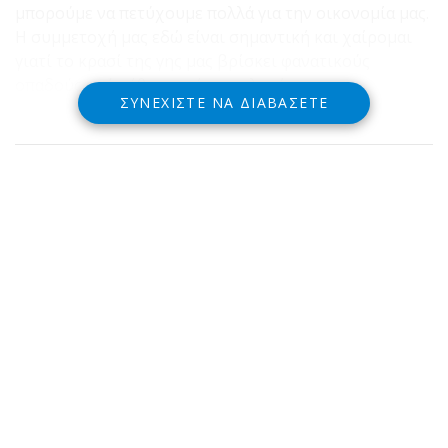
μπορούμε να πετύχουμε πολλά για την οικονομία μας.
Η συμμετοχή μας εδώ είναι σημαντική και χαίρομαι
γιατί το κρασί της γης μας βρίσκει φανατικούς
οπαδούς από κάθε γωνιά του πλανήτη».
ΣΥΝΕΧΊΣΤΕ ΝΑ ΔΙΑΒΆΣΕΤΕ