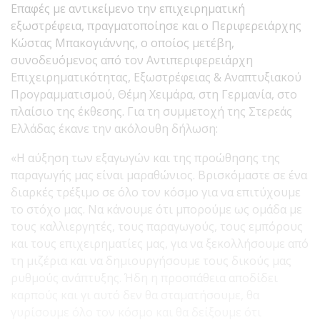
Επαφές με αντικείμενο την επιχειρηματική
εξωστρέφεια, πραγματοποίησε και ο Περιφερειάρχης
Κώστας Μπακογιάννης, ο οποίος μετέβη,
συνοδευόμενος από τον Αντιπεριφερειάρχη
Επιχειρηματικότητας, Εξωστρέφειας & Αναπτυξιακού
Προγραμματισμού, Θέμη Χειμάρα, στη Γερμανία, στο
πλαίσιο της έκθεσης. Για τη συμμετοχή της Στερεάς
Ελλάδας έκανε την ακόλουθη δήλωση:
«Η αύξηση των εξαγωγών και της προώθησης της
παραγωγής μας είναι μαραθώνιος. Βρισκόμαστε σε ένα
διαρκές τρέξιμο σε όλο τον κόσμο για να επιτύχουμε
το στόχο μας. Να κάνουμε ότι μπορούμε ως ομάδα με
τους καλλιεργητές, τους παραγωγούς, τους εμπόρους
και τους επιχειρηματίες μας, για να ξεκολλήσουμε από
τη μιζέρια και να δημιουργήσουμε τους δικούς μας
ρυθμούς ανάπτυξης. Ήδη η προσπάθεια αποδίδει
καρπούς και γι αυτό δεν θα σταματήσουμε, θα
γυρίσουμε όλο τον κόσμο και θα δείξουμε ότι