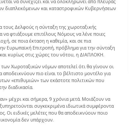
αίνεται να συνεχίζει και να ολοκληρώνει από πλευράς
 των διαπλεκόμενων και καταστροφικών Κυβερνήσεων
για τους Δελφούς η σύνταξη της χωροταξικής
 να φτιάξουμε επιτέλους Νόμους να λένε ποιες
χή, σε ποια έκταση η καθεμία, και σε πια
την Ευρωπαϊκή Επιτροπή, πρόβλημα για την σύνταξη
και κυρίως στις χώρες του νότου, η ΔΙΑΠΛΟΚΗ.
η των Χωροταξικών νόμων αποτελεί ότι θα γίνουν οι
α αποδεικνύουν πιο είναι το βέλτιστο μοντέλο για
ωτων «επιθυμιών» των εκάστοτε πολιτικών που
ην διαδικασία.
ν» μέχρι και σήμερα, 9 χρόνια μετά. Μοιάζουν να
εξυπηρετούνται συγκεκριμένα ιδιωτικά συμφέροντα
. Οι ειδικές μελέτες που θα αποδεικνύουν ποιο
 Οικονομία δεν υπάρχουν.