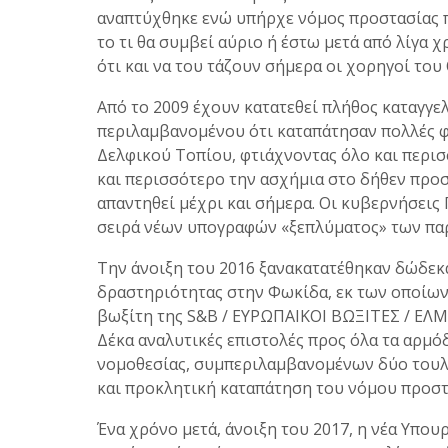
αναπτύχθηκε ενώ υπήρχε νόμος προστασίας πο
το τι θα συμβεί αύριο ή έστω μετά από λίγα 
ότι και να του τάζουν σήμερα οι χορηγοί το
Από το 2009 έχουν κατατεθεί πλήθος καταγγε
περιλαμβανομένου ότι καταπάτησαν πολλές φ
Δελφικού Τοπίου, φτιάχνοντας όλο και περι
και περισσότερο την ασχήμια στο δήθεν προσ
απαντηθεί μέχρι και σήμερα. Οι κυβερνήσεις
σειρά νέων υπογραφών «ξεπλύματος» των πα
Την άνοιξη του 2016 ξανακατατέθηκαν δώδεκα
δραστηριότητας στην Φωκίδα, εκ των οποίων
βωξίτη της S&B / ΕΥΡΩΠΑΙΚΟΙ ΒΩΞΙΤΕΣ / ΕΛΜ
Δέκα αναλυτικές επιστολές προς όλα τα αρμόδ
νομοθεσίας, συμπεριλαμβανομένων δύο τουλά
και προκλητική καταπάτηση του νόμου προστ
Ένα χρόνο μετά, άνοιξη του 2017, η νέα Υπο