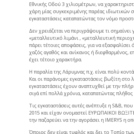
Εθνικής Οδού 3 χιλιομέτρων, να χαρακτηριστ
χάρη μίας συγκεκριμένης παρέας ιδιωτικών 
εγκαταστάσεις καταπατώντας τον νόμο προστ
Δεν χρειάζεται να περιγράψουμε τι σημαίνει 
«μεταλλευτικό λιμάνι , «μεταλλευτική περιοχή
πάρει τέτοιες αποφάσεις, για να εξασφαλίσει 
χαζός αγαθός και ανίκανος ή διεφθαρμένος, επ
έχει τέτοιο χαρακτήρα.
Η παραλία της Λάρυμνας π.χ. είναι πολύ κοντά
Και οι παράνομες εγκαταστάσεις βωξίτη στο λι
εγκαταστάσεις έχουν αναπτυχθεί με την πλή
σιγά επί πολλά χρόνια, καταπατώντας πλήθος
Τις εγκαταστάσεις αυτές ανέπτυξε η S&B, που
2015 και είχαν ονομαστεί ΕΥΡΩΠΑΙΚΟΙ ΒΩΞΙΤ
την παζαρεύει να την αγοράσει η ΙMERΥS η οπ
Όποιος δεν είναι τυφλός και δει το Τοπίο τω