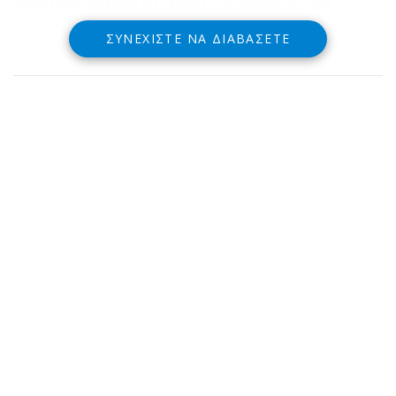
είναι πολύ εύκολο να «κάψει» το δίκαιο αίτημα.
Κ. Κουτσόπουλος
kkoutso@sch.gr
ΣΥΝΕΧΊΣΤΕ ΝΑ ΔΙΑΒΆΣΕΤΕ