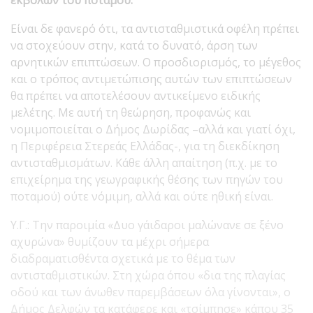
Είναι δε φανερό ότι, τα αντισταθμιστικά οφέλη πρέπει
να στοχεύουν στην, κατά το δυνατό, άρση των
αρνητικών επιπτώσεων. Ο προσδιορισμός, το μέγεθος
και ο τρόπος αντιμετώπισης αυτών των επιπτώσεων
θα πρέπει να αποτελέσουν αντικείμενο ειδικής
μελέτης. Με αυτή τη θεώρηση, προφανώς και
νομιμοποιείται ο Δήμος Δωρίδας –αλλά και γιατί όχι,
η Περιφέρεια Στερεάς Ελλάδας-, για τη διεκδίκηση
αντισταθμισμάτων. Κάθε άλλη απαίτηση (π.χ. με το
επιχείρημα της γεωγραφικής θέσης των πηγών του
ποταμού) ούτε νόμιμη, αλλά και ούτε ηθική είναι.
Υ.Γ.: Την παροιμία «Δυο γάιδαροι μαλώνανε σε ξένο
αχυρώνα» θυμίζουν τα μέχρι σήμερα
διαδραματισθέντα σχετικά με το θέμα των
αντισταθμιστικών. Στη χώρα όπου «δια της πλαγίας
οδού και των άνωθεν παρεμβάσεων όλα γίνονται», ο
Δήμος Δελφών τα κατάφερε και «τσίμπησε» κάπου 35