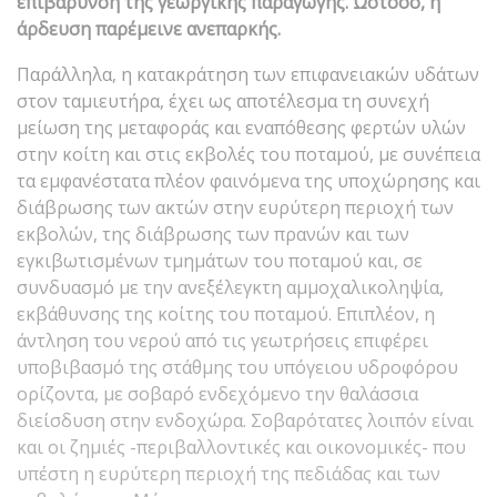
επιβάρυνση της γεωργικής παραγωγής. Ωστόσο, η
άρδευση παρέμεινε ανεπαρκής.
Παράλληλα, η κατακράτηση των επιφανειακών υδάτων
στον ταμιευτήρα, έχει ως αποτέλεσμα τη συνεχή
μείωση της μεταφοράς και εναπόθεσης φερτών υλών
στην κοίτη και στις εκβολές του ποταμού, με συνέπεια
τα εμφανέστατα πλέον φαινόμενα της υποχώρησης και
διάβρωσης των ακτών στην ευρύτερη περιοχή των
εκβολών, της διάβρωσης των πρανών και των
εγκιβωτισμένων τμημάτων του ποταμού και, σε
συνδυασμό με την ανεξέλεγκτη αμμοχαλικοληψία,
εκβάθυνσης της κοίτης του ποταμού. Επιπλέον, η
άντληση του νερού από τις γεωτρήσεις επιφέρει
υποβιβασμό της στάθμης του υπόγειου υδροφόρου
ορίζοντα, με σοβαρό ενδεχόμενο την θαλάσσια
διείσδυση στην ενδοχώρα. Σοβαρότατες λοιπόν είναι
και οι ζημιές -περιβαλλοντικές και οικονομικές- που
υπέστη η ευρύτερη περιοχή της πεδιάδας και των