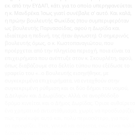
εκ. από την ΕΥΔΑΠ, κάτι για το οποίο υπερηφανεύεται
η κ. Μανδρέκα. Ίσως γιατί συνέβαλε σ’ αυτό. Και καλά,
η πρώην βουλευτής Φωκίδας (που συμπεριφερόταν
ως βουλευτής Παρνασσίδας, αφού η Δωρίδα και
ιδιαίτερα η πεδινή, της ήταν άγνωστη). Ο σημερινός
βουλευτής όμως, ο κ. Κωστοπαναγιώτου, που
προέρχεται από την πληγείσα περιοχή, ποια είναι τα
επιχειρήματα που ανέπτυξε στον κ. Σκουρλέτη, αφού,
όπως διαβάζουμε στο δελτίο τύπου που εξέδωσε το
γραφείο του «…ο Βουλευτής εισηγήθηκε, με
συγκεκριμένα επιχειρήματα, να ενταχθούν στην
συγκεκριμένη ρύθμιση και οι δύο δήμοι του νομού,
Δ.Δελφών και Δ.Δωρίδας»; Αλλά, σε ανορθόδοξο
δρόμο κινείται και ο Δήμος Δωρίδας. Όρισε αυθαίρετα
ένα χρηματικό αντιστάθμισμα, χωρίς να προσδιορίζει
πώς προέκυψε αυτό και, πολύ περισσότερο, για πού
το προορίζει. Έτσι, γενικά και αόριστα, ενώ είναι πολύ
δύσκολο να πείσει, ιδιαίτερα στην παρούσα συγκυρία,