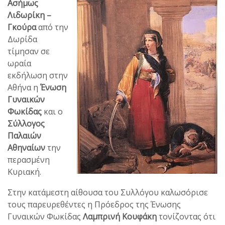
Ασήμως
Λιδωρίκη –
Γκούρα
από την
Δωρίδα
τίμησαν σε
ωραία
εκδήλωση στην
Αθήνα η
Ένωση
Γυναικών
Φωκίδας
και ο
Σύλλογος
Παλαιών
Αθηναίων
την
περασμένη
Κυριακή.
Στην κατάμεστη αίθουσα του Συλλόγου καλωσόρισε
τους παρευρεθέντες η Πρόεδρος της Ένωσης
Γυναικών Φωκίδας
Λαμπρινή Κουφάκη
τονίζοντας ότι