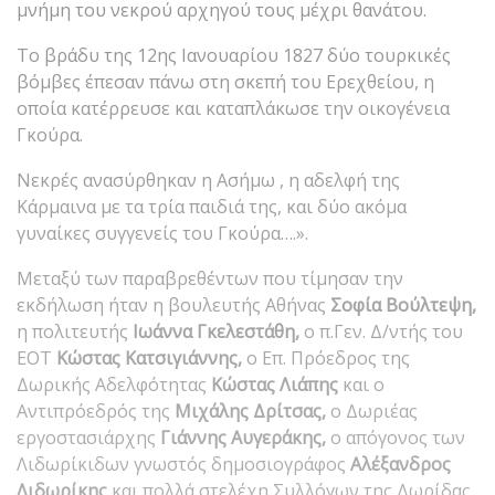
μνήμη του νεκρού αρχηγού τους μέχρι θανάτου.
Το βράδυ της 12ης Ιανουαρίου 1827 δύο τουρκικές
βόμβες έπεσαν πάνω στη σκεπή του Ερεχθείου, η
οποία κατέρρευσε και καταπλάκωσε την οικογένεια
Γκούρα.
Νεκρές ανασύρθηκαν η Ασήμω , η αδελφή της
Κάρμαινα με τα τρία παιδιά της, και δύο ακόμα
γυναίκες συγγενείς του Γκούρα….».
Μεταξύ των παραβρεθέντων που τίμησαν την
εκδήλωση ήταν η βουλευτής Αθήνας
Σοφία Βούλτεψη,
η πολιτευτής
Ιωάννα Γκελεστάθη,
ο π.Γεν. Δ/ντής του
ΕΟΤ
Κώστας Κατσιγιάννης,
ο Επ. Πρόεδρος της
Δωρικής Αδελφότητας
Κώστας Λιάπης
και ο
Αντιπρόεδρός της
Μιχάλης Δρίτσας,
ο Δωριέας
εργοστασιάρχης
Γιάννης Αυγεράκης,
ο απόγονος των
Λιδωρίκιδων γνωστός δημοσιογράφος
Αλέξανδρος
Λιδωρίκης
και πολλά στελέχη Συλλόγων της Δωρίδας.