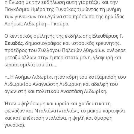
η Ένωση με την εκδήλωση αυτή γιορτάζει και την
Παγκόσμια Ημέρα της Γυναίκας τιμώντας τη μνήμη
των γυναικών του Αγώνα στο πρόσωπο της ηρωίδας
Ασήμως Λιδωρίκη – Γκούρα.
Ο κεντρικός ομιλητής της εκδήλωσης
Ελευθέριος Γ.
Σκιαδάς
, δημοσιογράφος και ιστορικός ερευνητής,
πρόεδρος του Συλλόγου Παλαιών Αθηναίων ανέφερε
μεταξύ άλλων στην εμπεριστατωμένη, γλαφυρή και
ωραία ομιλία του ότι …
«…Η Ασήμω Λιδωρίκι ήταν κόρη του κοτζαμπάση του
Λιδωρικίου Αναγνώστη Λιδωρίκη και αδελφή του
αγωνιστή και πολιτικού Αναστάση Λιδωρίκη.
Ήταν υψηλόσωμη και ωραία και χαϊδευτικά τη
φώναζαν και Νταλιάνα (νταλιάνι, το μακρύ καριοφίλι
και κατ’ επέκταση νταλιάνα, η ψηλή και όμορφη
γυναίκα).