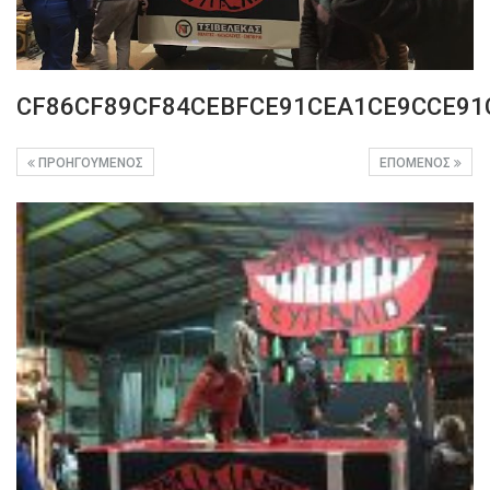
CF86CF89CF84CEBFCE91CEA1CE9CCE91
ΠΡΟΗΓΟΎΜΕΝΟΣ
ΕΠΌΜΕΝΟΣ