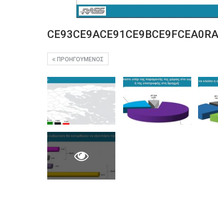
CE93CE9ACE91CE9BCE9FCEA0RA
ΠΡΟΗΓΟΎΜΕΝΟΣ