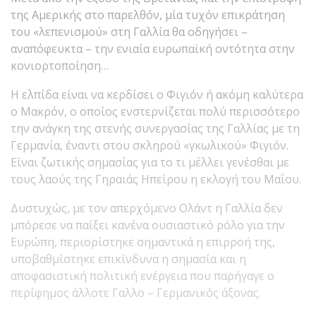
της Αμερικής στο παρελθόν, μία τυχόν επικράτηση
του «λεπενισμού» στη Γαλλία θα οδηγήσει –
αναπόφευκτα – την ενιαία ευρωπαϊκή οντότητα στην
κονιορτοποίηση…
Η ελπίδα είναι να κερδίσει ο Φιγιόν ή ακόμη καλύτερα
ο Μακρόν, ο οποίος ενστερνίζεται πολύ περισσότερο
την ανάγκη της στενής συνεργασίας της Γαλλίας με τη
Γερμανία, έναντι στου σκληρού «γκωλικού» Φιγιόν.
Είναι ζωτικής σημασίας για το τι μέλλει γενέσθαι με
τους λαούς της Γηραιάς Ηπείρου η εκλογή του Μαΐου.
Δυστυχώς, με τον απερχόμενο Ολάντ η Γαλλία δεν
μπόρεσε να παίξει κανένα ουσιαστικό ρόλο για την
Ευρώπη, περιορίστηκε σημαντικά η επιρροή της,
υποβαθμίστηκε επικίνδυνα η σημασία και η
αποφασιστική πολιτική ενέργεια που παρήγαγε ο
περίφημος άλλοτε Γαλλο – Γερμανικός άξονας.