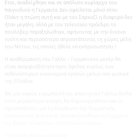
Ετσι, αναδείχθηκε και σε απόλυτο κυρίαρχο του
παιγνιδιού η Γερμανία. Δεν οφείλεται μόνο στον
Ολάντ η πτώση αυτή και με τον Σαρκοζί η διαφορά δεν
ήταν μεγάλη, αλλά με τον τελευταίο πρόεδρο το
πουλόβερ παραξηλώθηκε, αφήνοντας με την έννοια
τούτη και περισσότερο απροστάτευτες τη χώρες μέλη
του Νότου, τις οποίες ήθελε να εκπροσωπήσει !
Η αναθέρμανση του Γαλλο – Γερμανικού μοτέρ θα
είναι αναμφισβήτητα προς όφελος κυρίως των
ασθενέστερων οικονομικά κρατών μελών και φυσικά
της Ελλάδας.
Με μία σαφώς ευρωπαϊκή και απαιτητική Γαλλία δίπλα
στον μεγαλύτερο εταίρο, θα δημιουργηθούν και οι
προϋποθέσεις για τη διόρθωση της δογματικής
οικονομικής πολιτικής που ακολουθούν οι Γερμανοί,
εις βάρος τελικά των υπολοίπων εταίρων.
*
Ο Γιάννης Κοτόφωλος είναι