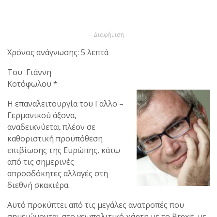
- Διαφήμιση -
Χρόνος ανάγνωσης: 5 λεπτά
Του Γιάννη
Κοτόφωλου *
Η επαναλειτουργία του Γαλλο –
Γερμανικού άξονα,
αναδεικνύεται πλέον σε
καθοριστική προϋπόθεση
επιβίωσης της Ευρώπης, κάτω
από τις σημερινές
απροσδόκητες αλλαγές στη
διεθνή σκακιέρα.
Αυτό προκύπτει από τις μεγάλες ανατροπές που
σημειώνονται στο γεωπολιτικό χάρτη με το Brexit, με