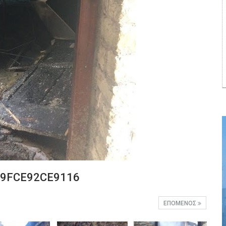
9FCE92CE9116
ΕΠΌΜΕΝΟΣ