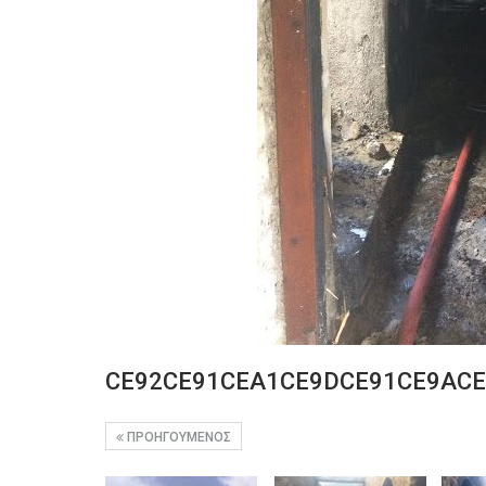
CE92CE91CEA1CE9DCE91CE9ACE
ΠΡΟΗΓΟΎΜΕΝΟΣ