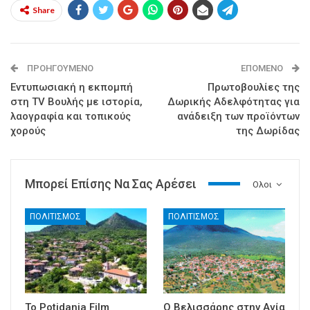
Share
ΠΡΟΗΓΟΎΜΕΝΟ
ΕΠΌΜΕΝΟ
Εντυπωσιακή η εκπομπή
Πρωτοβουλίες της
στη TV Βουλής με ιστορία,
Δωρικής Αδελφότητας για
λαογραφία και τοπικούς
ανάδειξη των προϊόντων
χορούς
της Δωρίδας
Μπορεί Επίσης Να Σας Αρέσει
Ολοι
ΠΟΛΙΤΙΣΜΟΣ
ΠΟΛΙΤΙΣΜΟΣ
Το Potidania Film
Ο Βελισσάρης στην Αγία