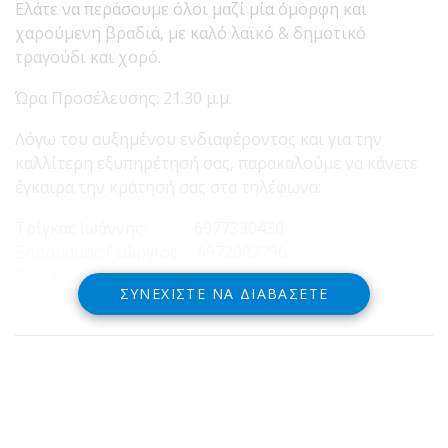
Ελάτε να περάσουμε όλοι μαζί μία όμορφη και
χαρούμενη βραδιά, με καλό λαϊκό & δημοτικό
τραγούδι και χορό.
Ώρα Προσέλευσης: 21.30 μ.μ.
Λόγω του αυξημένου ενδιαφέροντος και για την
καλλίτερη εξυπηρέτησή σας, παρακαλούμε να κάνετε
έγκαιρα την κράτησή σας στα τηλέφωνα:
Τρίγκας Ιωάννης: 6977330430
Ξηρομάμος Γεώργιος: 6972002796
Βασιλείου Αικατερίνη: 6979312998
ΣΥΝΕΧΊΣΤΕ ΝΑ ΔΙΑΒΆΣΕΤΕ