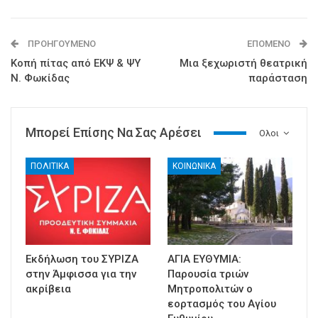
ΠΡΟΗΓΟΎΜΕΝΟ
ΕΠΌΜΕΝΟ
Κοπή πίτας από ΕΚΨ & ΨΥ
Μια ξεχωριστή θεατρική
Ν. Φωκίδας
παράσταση
Μπορεί Επίσης Να Σας Αρέσει
Ολοι
ΠΟΛΙΤΙΚΑ
ΚΟΙΝΩΝΙΚΑ
Εκδήλωση του ΣΥΡΙΖΑ
ΑΓΙΑ ΕΥΘΥΜΙΑ:
στην Άμφισσα για την
Παρουσία τριών
ακρίβεια
Μητροπολιτών ο
εορτασμός του Αγίου