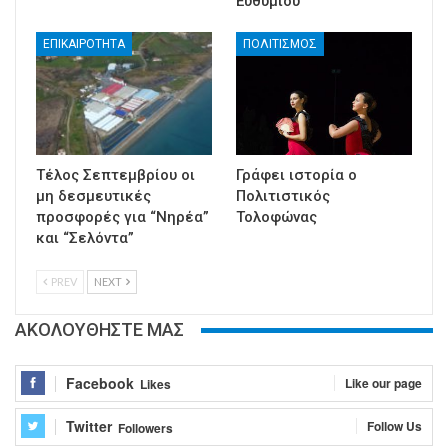
Ευθυμίου
ΕΠΙΚΑΙΡΟΤΗΤΑ
ΠΟΛΙΤΙΣΜΟΣ
Τέλος Σεπτεμβρίου οι
Γράφει ιστορία ο
μη δεσμευτικές
Πολιτιστικός
προσφορές για “Νηρέα”
Τολοφώνας
και “Σελόντα”
PREV
NEXT
ΑΚΟΛΟΥΘΗΣΤΕ ΜΑΣ
Facebook
Like our page
Likes
Twitter
Follow Us
Followers