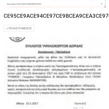
CE95CE9ACE94CE97CE9BCEA9CEA3CE97
ΠΡΟΗΓΟΎΜΕΝΟΣ