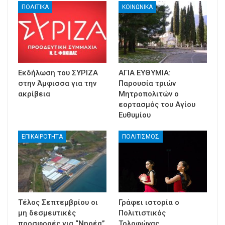
ΠΟΛΙΤΙΚΑ
ΚΟΙΝΩΝΙΚΑ
Εκδήλωση του ΣΥΡΙΖΑ
ΑΓΙΑ ΕΥΘΥΜΙΑ:
στην Άμφισσα για την
Παρουσία τριών
ακρίβεια
Μητροπολιτών ο
εορτασμός του Αγίου
Ευθυμίου
ΕΠΙΚΑΙΡΟΤΗΤΑ
ΠΟΛΙΤΙΣΜΟΣ
Τέλος Σεπτεμβρίου οι
Γράφει ιστορία ο
μη δεσμευτικές
Πολιτιστικός
προσφορές για “Νηρέα”
Τολοφώνας