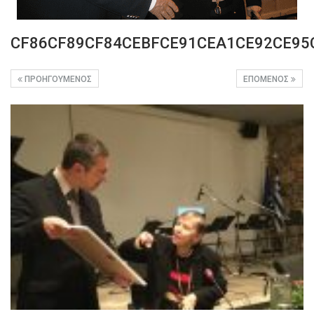
CF86CF89CF84CEBFCE91CEA1CE92CE95
ΠΡΟΗΓΟΎΜΕΝΟΣ
ΕΠΌΜΕΝΟΣ