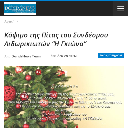
Αρχική
Κόψιμο της Πίτας του Συνδέσμου
Λιδωρικιωτών “Η Γκιώνα”
Στις
Δεκ 28, 2016
Χωρίς κατηγορία
Από
DoridaNews Team