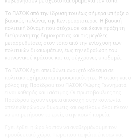
κυβερνήσουν με σχέδιο και όραμα για τον τόπο.
Το ΠΑΣΟΚ από την ίδρυσή του έως σήμερα υπήρξε ο
βασικός πυλώνας της Κεντροαριστεράς. Η βασική
πολιτική δύναμη που στόχευσε και έκανε πράξη τη
διεύρυνση της δημοκρατίας και τις μεγάλες
μεταρρυθμίσεις στον τόπο από την ενίσχυση των
πολιτικών δικαιωμάτων, έως την εδραίωση του
κοινωνικού κράτους και τις σύγχρονες υποδομές.
Το ΠΑΣΟΚ έχει απευθύνει ανοιχτό κάλεσμα σε
πολιτικά σχήματα και προσωπικότητες. Η στάση και ο
ρόλος της Προέδρου του ΠΑΣΟΚ Φώφης Γεννηματά
είναι καθαρός και ισότιμος. Οι πρωτοβουλίες της
Προέδρου έχουν ευρεία αποδοχή στην κοινωνία,
απελευθερώνουν δυνάμεις και οφείλουν όλοι πλέον
να υπηρετήσουν το εμείς στην κοινή πορεία.
Έχει έρθει η ώρα λοιπόν να αναθερμάνουμε τον
προοδευτικό χώρο. Τώρα που τα φώτα έπεσαν και