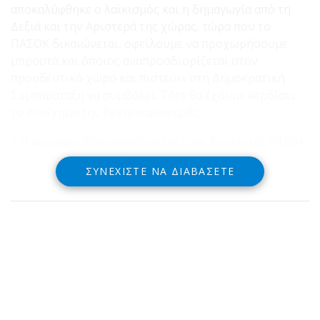
αποκαλύφθηκε ο λαϊκισμός και η δημαγωγία από τη
Δεξιά και την Αριστερά της χώρας, τώρα που το
ΠΑΣΟΚ δικαιώνεται, οφείλουμε να προχωρήσουμε
μπροστά και όποιος αναπροσδιορίζεται στον
προοδευτικό χώρο και πιστεύει στη Δημοκρατική
Συμπαράταξη να συμβάλει. Τότε θα έχουμε κερδίσει
το στοίχημα της Κεντροαριστεράς.
*
Ο Δημήτρης Κωνσταντόπουλος είναι Βουλευτής ΠΑΣΟΚ-
ΔΗΣΥ Αιτωλοακαρνανίας
ΣΥΝΕΧΊΣΤΕ ΝΑ ΔΙΑΒΆΣΕΤΕ