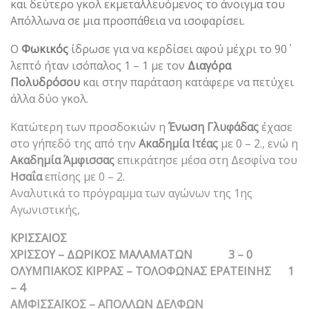
και δεύτερο γκολ εκμεταλλευόμενος το άνοιγμα του
Απόλλωνα σε μια προσπάθεια να ισοφαρίσει.
Ο
Φωκικός
ίδρωσε για να κερδίσει αφού μέχρι το 90΄
λεπτό ήταν ισόπαλος 1 – 1 με τον
Διαγόρα
Πολυδρόσου
και στην παράταση κατάφερε να πετύχει
άλλα δύο γκολ.
Κατώτερη των προσδοκιών η
Ένωση Γλυφάδας
έχασε
στο γήπεδό της από την
Ακαδημία Ιτέας
με 0 – 2., ενώ η
Ακαδημία Άμφισσας
επικράτησε μέσα στη Δεσφίνα του
Ησαΐα
επίσης με 0 – 2.
Αναλυτικά το πρόγραμμα των αγώνων της 1ης
Αγωνιστικής,
ΚΡΙΣΣΑΙΟΣ
ΧΡΙΣΣΟΥ – ΔΩΡΙΚΟΣ ΜΑΛΑΜΑΤΩΝ 3 – 0
ΟΛΥΜΠΙΑΚΟΣ ΚΙΡΡΑΣ – ΤΟΛΟΦΩΝΑΣ ΕΡΑΤΕΙΝΗΣ 1
– 4
ΑΜΦΙΣΣΑΪΚΟΣ – ΑΠΟΛΛΩΝ ΔΕΛΦΩΝ