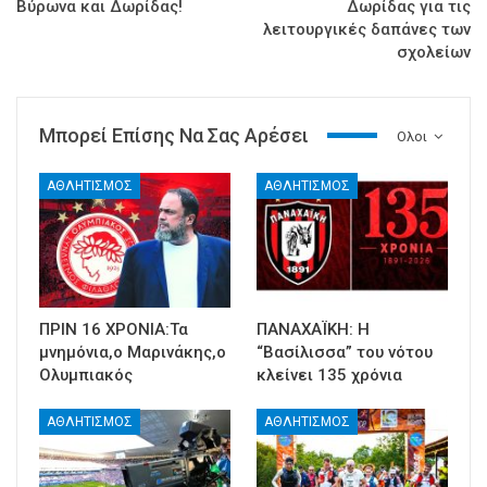
Βύρωνα και Δωρίδας!
Δωρίδας για τις
λειτουργικές δαπάνες των
σχολείων
Μπορεί Επίσης Να Σας Αρέσει
Ολοι
ΑΘΛΗΤΙΣΜΟΣ
ΑΘΛΗΤΙΣΜΟΣ
ΠΡΙΝ 16 ΧΡΟΝΙΑ:Τα
ΠΑΝΑΧΑΪΚΗ: Η
μνημόνια,ο Μαρινάκης,ο
“Βασίλισσα” του νότου
Ολυμπιακός
κλείνει 135 χρόνια
ΑΘΛΗΤΙΣΜΟΣ
ΑΘΛΗΤΙΣΜΟΣ