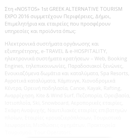
Στη «NOSTOS» 1st GREEK ALTERNATIVE TOURISM
EXPO 2016 συμμετέχουν Περιφέρειες, Δήμοι,
Επιμελητήρια και εταιρείες που προσφέρουν
υπηρεσίες και προϊόντα όπως:
Ηλεκτρονικά συστήματα οργάνωσης και
εξυπηρέτησης, e-TRAVEL & e-HOSPITALITY,
ηλεκτρονικά συστήματα κρατήσεων – Web, Booking
Engines, τηλεπικοινωνίες, Παραδοσιακοί ξενώνες,
Ενοικιαζόμενα δωμάτια και καταλύματα, Spa Resorts,
Αγροτικά καταλύματα, Κάμπινγκ, Χιονοδρομικά
Κέντρα, Ορεινή ποδηλασία, Canoe, Kayak, Rafting,
Αναρρίχηση, Kite & Wind Surf, Πεζοπορία, Ορειβασία,
Ιστιοπλοΐα, Ski, Snowboard, Αεροπορικές εταιρίες,
Σκάφη Αναψυχής, Ναυτιλιακές εταιρίες επιβατηγών
πλοίων, Εταιρίες κρουαζιερόπλοιων, Τουριστικά
λεωφορεία, Μισθώσεις οχημάτων, Πρακτορεία
Τουρισμού, Tour Operators,