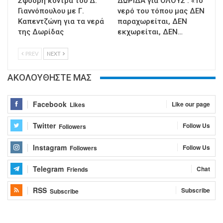
Σφοδρή κόντρα του Δ.
ΔΩΡΙΔΑ για ΟΛΟΥΣ : «Το
Γιαννόπουλου με Γ.
νερό του τόπου μας ΔΕΝ
Καπεντζώνη για τα νερά
παραχωρείται, ΔΕΝ
της Δωρίδας
εκχωρείται, ΔΕΝ…
PREV
NEXT
ΑΚΟΛΟΥΘΗΣΤΕ ΜΑΣ
Facebook
Like our page
Likes
Twitter
Follow Us
Followers
Instagram
Follow Us
Followers
Telegram
Chat
Friends
RSS
Subscribe
Subscribe