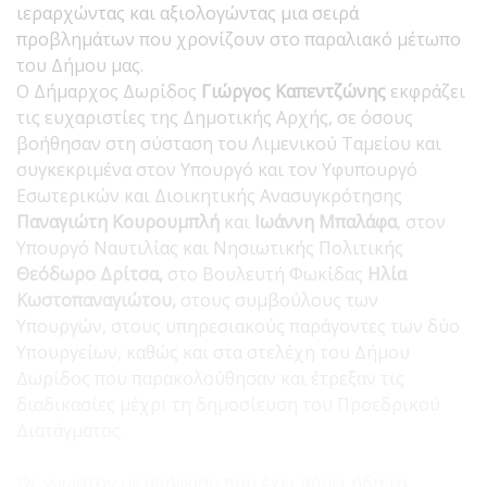
ιεραρχώντας και αξιολογώντας μια σειρά
προβλημάτων που χρονίζουν στο παραλιακό μέτωπο
του Δήμου μας.
Ο Δήμαρχος Δωρίδος
Γιώργος Καπεντζώνης
εκφράζει
τις ευχαριστίες της Δημοτικής Αρχής, σε όσους
βοήθησαν στη σύσταση του Λιμενικού Ταμείου και
συγκεκριμένα στον Υπουργό και τον Υφυπουργό
Εσωτερικών και Διοικητικής Ανασυγκρότησης
Παναγιώτη Κουρουμπλή
και
Ιωάννη Μπαλάφα
, στον
Υπουργό Ναυτιλίας και Νησιωτικής Πολιτικής
Θεόδωρο Δρίτσα,
στο Βουλευτή Φωκίδας
Ηλία
Κωστοπαναγιώτου,
στους συμβούλους των
Υπουργών, στους υπηρεσιακούς παράγοντες των δύο
Υπουργείων, καθώς και στα στελέχη του Δήμου
Δωρίδος που παρακολούθησαν και έτρεξαν τις
διαδικασίες μέχρι τη δημοσίευση του Προεδρικού
Διατάγματος.
Ως γνωστόν με απόφαση που έχει πάρει ήδη το