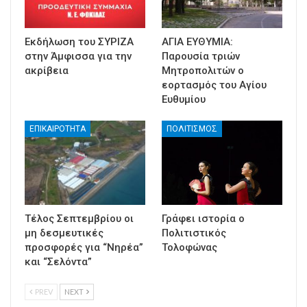
Εκδήλωση του ΣΥΡΙΖΑ
ΑΓΙΑ ΕΥΘΥΜΙΑ:
στην Άμφισσα για την
Παρουσία τριών
ακρίβεια
Μητροπολιτών ο
εορτασμός του Αγίου
Ευθυμίου
ΕΠΙΚΑΙΡΟΤΗΤΑ
ΠΟΛΙΤΙΣΜΟΣ
Τέλος Σεπτεμβρίου οι
Γράφει ιστορία ο
μη δεσμευτικές
Πολιτιστικός
προσφορές για “Νηρέα”
Τολοφώνας
και “Σελόντα”
PREV
NEXT