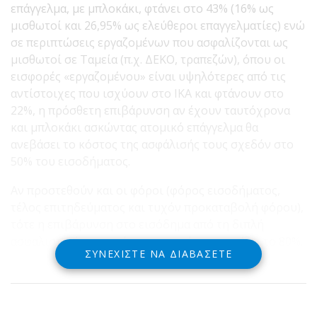
επάγγελμα, με μπλοκάκι, φτάνει στο 43% (16% ως
μισθωτοί και 26,95% ως ελεύθεροι επαγγελματίες) ενώ
σε περιπτώσεις εργαζομένων που ασφαλίζονται ως
μισθωτοί σε Ταμεία (π.χ. ΔΕΚΟ, τραπεζών), όπου οι
εισφορές «εργαζομένου» είναι υψηλότερες από τις
αντίστοιχες που ισχύουν στο ΙΚΑ και φτάνουν στο
22%, η πρόσθετη επιβάρυνση αν έχουν ταυτόχρονα
και μπλοκάκι ασκώντας ατομικό επάγγελμα θα
ανεβάσει το κόστος της ασφάλισής τους σχεδόν στο
50% του εισοδήματος.
Aν προστεθούν και οι φόροι (φόρος εισοδήματος,
τέλος επιτηδεύματος και τυχόν προκαταβολή φόρου),
τότε η επιβάρυνση στο εισόδημα από τη διπλή
ασφαλιστική εισφορά και τους φόρους αγγίζει το 80%.
ΣΥΝΕΧΊΣΤΕ ΝΑ ΔΙΑΒΆΣΕΤΕ