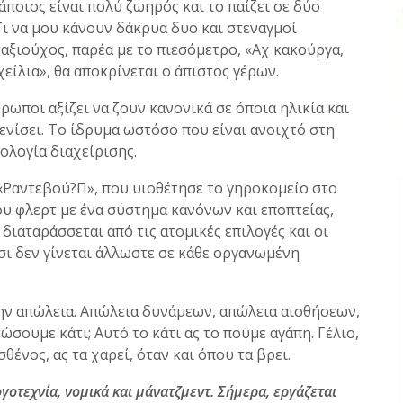
κάποιος είναι πολύ ζωηρός και το παίζει σε δύο
Τι να μου κάνουν δάκρυα δυο και στεναγμοί
ξιούχος, παρέα με το πιεσόμετρο, «Αχ κακούργα,
χείλια», θα αποκρίνεται ο άπιστος γέρων.
θρωποι αξίζει να ζουν κανονικά σε όποια ηλικία και
ξενίσει. Το ίδρυμα ωστόσο που είναι ανοιχτό στη
ολογία διαχείρισης.
«Ραντεβού?Π», που υιοθέτησε το γηροκομείο στο
ου φλερτ με ένα σύστημα κανόνων και εποπτείας,
διαταράσσεται από τις ατομικές επιλογές και οι
τσι δεν γίνεται άλλωστε σε κάθε οργανωμένη
ε την απώλεια. Απώλεια δυνάμεων, απώλεια αισθήσεων,
ώσουμε κάτι; Αυτό το κάτι ας το πούμε αγάπη. Γέλιο,
σθένος, ας τα χαρεί, όταν και όπου τα βρει.
γοτεχνία, νομικά και μάνατζμεντ. Σήμερα, εργάζεται