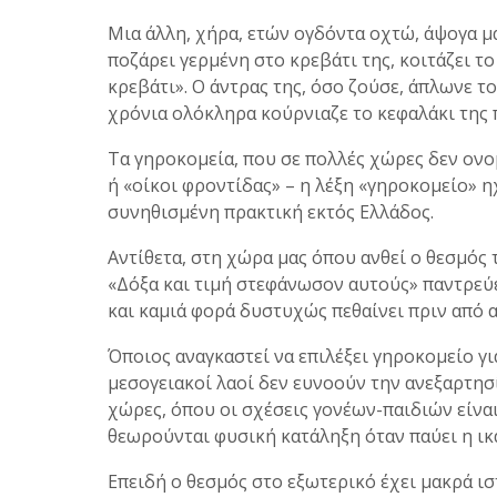
Μια άλλη, χήρα, ετών ογδόντα οχτώ, άψογα μ
ποζάρει γερμένη στο κρεβάτι της, κοιτάζει το
κρεβάτι». Ο άντρας της, όσο ζούσε, άπλωνε το
χρόνια ολόκληρα κούρνιαζε το κεφαλάκι της 
Τα γηροκομεία, που σε πολλές χώρες δεν ονο
ή «οίκοι φροντίδας» – η λέξη «γηροκομείο» ηχ
συνηθισμένη πρακτική εκτός Ελλάδος.
Αντίθετα, στη χώρα μας όπου ανθεί ο θεσμός 
«Δόξα και τιμή στεφάνωσον αυτούς» παντρεύε
και καμιά φορά δυστυχώς πεθαίνει πριν από 
Όποιος αναγκαστεί να επιλέξει γηροκομείο για
μεσογειακοί λαοί δεν ευνοούν την ανεξαρτησί
χώρες, όπου οι σχέσεις γονέων-παιδιών είναι
θεωρούνται φυσική κατάληξη όταν παύει η ικ
Επειδή ο θεσμός στο εξωτερικό έχει μακρά ισ