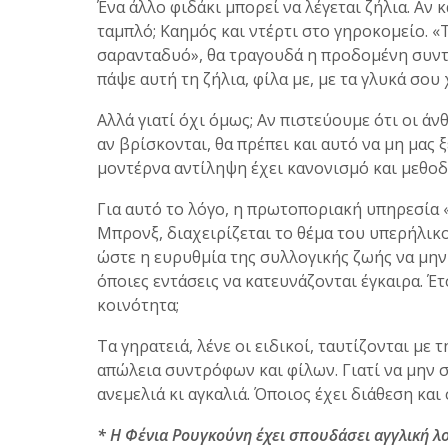
Ένα άλλο φιδάκι μπορεί να λέγεται ζήλια. Αν 
ταμπλό; Καημός και ντέρτι στο γηροκομείο. «
σαρανταδυό», θα τραγουδά η προδομένη συντα
πάψε αυτή τη ζήλια, φίλα με, με τα γλυκά σου 
Αλλά γιατί όχι όμως; Αν πιστεύουμε ότι οι άν
αν βρίσκονται, θα πρέπει και αυτό να μη μας 
μοντέρνα αντίληψη έχει κανονισμό και μεθοδ
Για αυτό το λόγο, η πρωτοποριακή υπηρεσία 
Μπρονξ, διαχειρίζεται το θέμα του υπερήλικ
ώστε η ευρυθμία της συλλογικής ζωής να μην 
όποιες εντάσεις να κατευνάζονται έγκαιρα. Έ
κοινότητα;
Τα γηρατειά, λένε οι ειδικοί, ταυτίζονται μ
απώλεια συντρόφων και φίλων. Γιατί να μην σ
ανεμελιά κι αγκαλιά. Όποιος έχει διάθεση και 
* Η Φένια Ρουγκούνη έχει σπουδάσει αγγλική λο