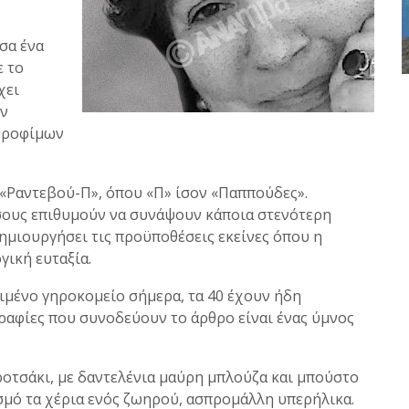
σα ένα
ε το
χει
ην
τροφίμων
 «Ραντεβού-Π», όπου «Π» ίσον «Παππούδες».
όσους επιθυμούν να συνάψουν κάποια στενότερη
δημιουργήσει τις προϋποθέσεις εκείνες όπου η
γική ευταξία.
ιμένο γηροκομείο σήμερα, τα 40 έχουν ήδη
ραφίες που συνοδεύουν το άρθρο είναι ένας ύμνος
ροτσάκι, με δαντελένια μαύρη μπλούζα και μπούστο
σμό τα χέρια ενός ζωηρού, ασπρομάλλη υπερήλικα.