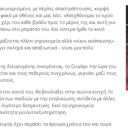
ακιγιαρισμένη, με πέρλες απαστράπτουσες, κομψά
 φακό με σθένος και μας λέει: «Απεχθάνομαι το κρύο
 χέρι του κάθε βράδυ προς το μέρος της και αυτή για
πάνω στο μπράτσο του. Και ύστερα ήρθε το κενό.
μάζονται πλέον γηροκομεία αλλά «οίκοι ανάπαυσης»
εί σκληρά και απαξιωτικά – είναι μια πολύ
της διευρυμένης οικογένειας, το ζευγάρι την ώρα του
ται και τους πεθερούς συγχρόνως, γερνάει μαζί τους
αυτούς.
 τον γονιό του, θα βουλιάξει στην αιώνια ενοχή. Οι
α των παιδιών με την ενηλικίωση, αντίθετα με άλλες
 λιγότερο δεσμευτικές. Εκεί τα γηροκομεία
ανότητα για αυτοεξυπηρέτηση.
τορία, έχει περάσει τα άγουρα χρόνια του και τώρα