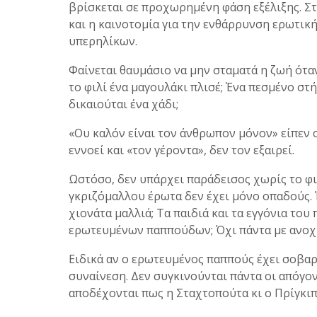
βρίσκεται σε προχωρημένη φάση εξέλιξης. Στη
και η καινοτομία για την ενθάρρυνση ερωτι
υπερηλίκων.
Φαίνεται θαυμάσιο να μην σταματά η ζωή όταν
το φιλί ένα μαγουλάκι πλισέ; Ένα πεσμένο στ
δικαιούται ένα χάδι;
«Ου καλόν είναι τον άνθρωπον μόνον» είπεν ο
εννοεί και «τον γέροντα», δεν τον εξαιρεί.
Ωστόσο, δεν υπάρχει παράδεισος χωρίς το φ
γκριζόμαλλου έρωτα δεν έχει μόνο οπαδούς. Έχ
χιονάτα μαλλιά; Τα παιδιά και τα εγγόνια του
ερωτευμένων παππούδων; Όχι πάντα με ανοχή
Ειδικά αν ο ερωτευμένος παππούς έχει σοβαρ
συναίνεση. Δεν συγκινούνται πάντα οι απόγο
αποδέχονται πως η Σταχτοπούτα κι ο Πρίγκιπ