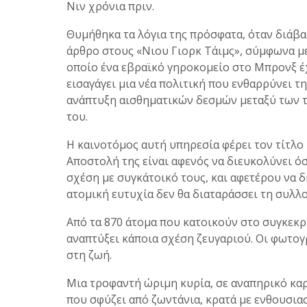
Νιν χρόνια πριν.
Θυμήθηκα τα λόγια της πρόσφατα, όταν διάβα
άρθρο στους «Νιου Γιορκ Τάιμς», σύμφωνα μ
οποίο ένα εβραϊκό γηροκομείο στο Μπρονξ έ
εισαγάγει μια νέα πολιτική που ενθαρρύνει τ
ανάπτυξη αισθηματικών δεσμών μεταξύ των 
του.
Η καινοτόμος αυτή υπηρεσία φέρει τον τίτλο
Αποστολή της είναι αφενός να διευκολύνει 
σχέση με συγκάτοικό τους, και αφετέρου να 
ατομική ευτυχία δεν θα διαταράσσει τη συλλο
Από τα 870 άτομα που κατοικούν στο συγκεκρ
αναπτύξει κάποια σχέση ζευγαριού. Οι φωτογ
στη ζωή.
Μια τροφαντή ώριμη κυρία, σε αναπηρικό κα
που σφύζει από ζωντάνια, κρατά με ενθουσια