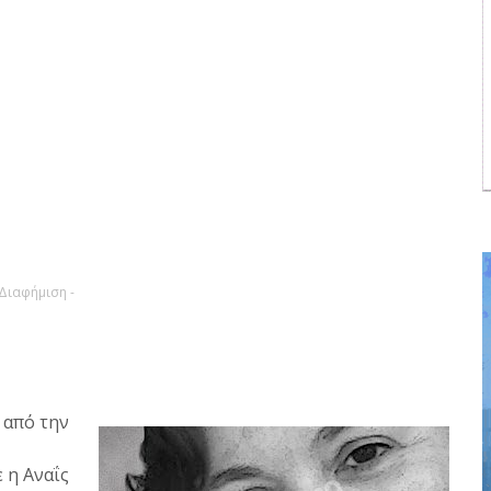
 Διαφήμιση -
 από την
 η Αναΐς