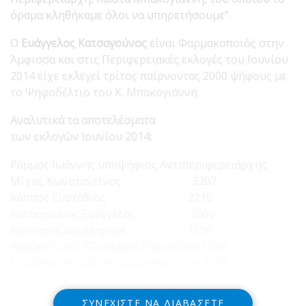
όραμα κληθήκαμε όλοι να υπηρετήσουμε”.
Ο
Ευάγγελος Κατσαγούνος
είναι Φαρμακοποιός στην
Άμφισσα και στις Περιφερειακές εκλογές του Ιουνίου
2014 είχε εκλεγεί τρίτος παίρνοντας 2000 ψήφους με
το Ψηφοδέλτιο του Κ. Μπακογιάννη.
Αναλυτικά τα αποτελέσματα
των εκλογών Ιουνίου 2014:
Ράμμος Ιωάννης υποψήφιος Αντιπεριφερειάρχης
Μίχος Κωνσταντίνος 3207
Κάππος Ευστάθιος 2215
Κατσαγούνος Ευάγγελος 2000
Κατσαρός Χαράλαμπος 1536
Αραβαντινού-Τζε Μαρία Παγωνίτσα 1529
Γούβαλης Θωμάς του Κωνσταντίνου 1100
ΣΥΝΕΧΊΣΤΕ ΝΑ ΔΙΑΒΆΣΕΤΕ