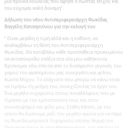
μία προίκα δουλειάς που άφησε ο Κώστας Μίχος και
του εύχομαι καλή δύναμη”.
Δήλωση του νέου Αντιπεριφερειάρχη Φωκίδας
Βαγγέλη Κατσαγούνου για την εκλογή του
“ Είναι μεγάλη η τιμή αλλά και η ευθύνη, να
αναλαμβάνω τη θέση του Αντιπεριφερειάρχη
Φωκίδας. Θα καταβάλω κάθε προσπάθεια προκειμένου
να ανταποκριθώ επάξια στα νέα μου καθήκοντα.
Βρίσκομαι εδώ έπειτα από το δυσάρεστο γεγονός του
χαμού του αγαπημένου μας συνεργάτη και φίλου,
Κώστα Μίχου. Το ελάχιστο που μπορώ να κάνω είναι
να τιμήσω τη μνήμη του, συνεχίζοντας το έργο του.
Ένα μεγάλο ευχαριστώ στους συναδέλφους που με
τίμησαν με την εμπιστοσύνη τους και στον
συνυποψήφιό και φίλο μου, Στάθη Κάππο, με τον
οποίο θα δώσουμε μαζί τον μεγάλο αγώνα για να πάμε
τη Φωκίδα μπροστά. Ευχαριστώ επίσης θερμά τον
Περιφερειάρχη, Κώστα Μπακογιάννη, του οποίου το