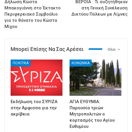
Δήλωση Κώστα
ΒΕΡΟΙΑ : Τι συζητήθηκαν
Μπακογιάννη στο Έκτακτο
στη Γενική Συνέλευση
Περιφερειακό Συμβούλιο
Δικτύου Πόλεων με Λίμνες
για το θάνατο του Κώστα
Μίχου
Μπορεί Επίσης Να Σας Αρέσει
Ολοι
ΠΟΛΙΤΙΚΑ
ΚΟΙΝΩΝΙΚΑ
Εκδήλωση του ΣΥΡΙΖΑ
ΑΓΙΑ ΕΥΘΥΜΙΑ:
στην Άμφισσα για την
Παρουσία τριών
ακρίβεια
Μητροπολιτών ο
εορτασμός του Αγίου
Ευθυμίου