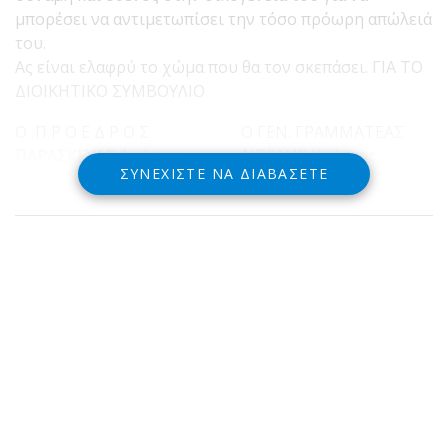
μπορέσει να αντιμετωπίσει την τόσο πρόωρη απώλειά
του.
Ας είναι ελαφρύ το χώμα που θα τον σκεπάσει. ΓΙΑ ΤΟ
ΔΙΟΙΚΗΤΙΚΟ ΣΥΜΒΟΥΛΙΟ
Ο Π Ρ Ο Ε Δ Ρ Ο Σ Ο ΓΕΝ. ΓΡΑΜΜΑΤΕΑΣ
ΠΑΡΑΣΚΕΥΑΣ Δρόσος ΝΤΕΛΗΣ Χρήστος
ΣΥΝΕΧΊΣΤΕ ΝΑ ΔΙΑΒΆΣΕΤΕ