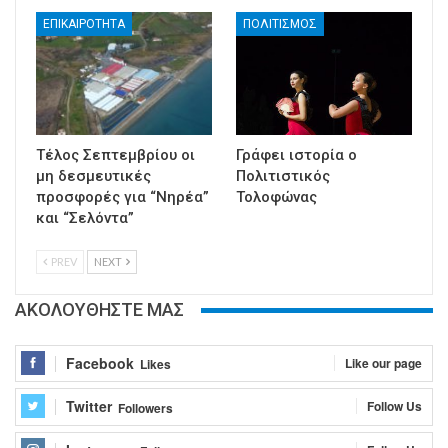
ΕΠΙΚΑΙΡΟΤΗΤΑ
ΠΟΛΙΤΙΣΜΟΣ
Τέλος Σεπτεμβρίου οι
Γράφει ιστορία ο
μη δεσμευτικές
Πολιτιστικός
προσφορές για “Νηρέα”
Τολοφώνας
και “Σελόντα”
PREV
NEXT
ΑΚΟΛΟΥΘΗΣΤΕ ΜΑΣ
Facebook
Like our page
Likes
Twitter
Follow Us
Followers