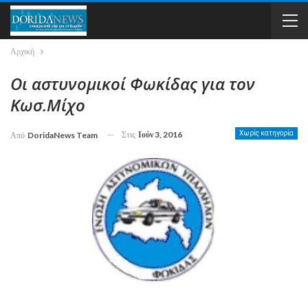
Αρχική
Οι αστυνομικοί Φωκίδας για τον
Κωσ.Μίχο
Στις
Ιούν 3, 2016
Χωρίς κατηγορία
Από
DoridaNews Team