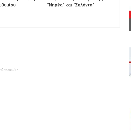
υθυμίου
“Νηρέα” και “Σελόντα”
- Διαφήμιση -