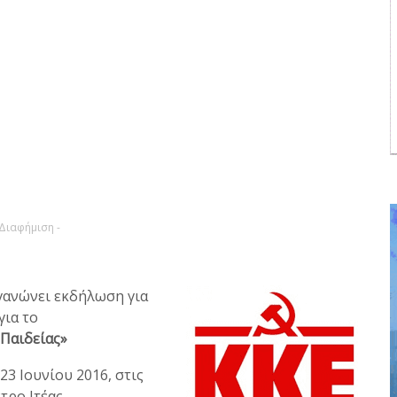
 Διαφήμιση -
γανώνει εκδήλωση για
για το
 Παιδείας»
3 Ιουνίου 2016, στις
τρο Ιτέας.