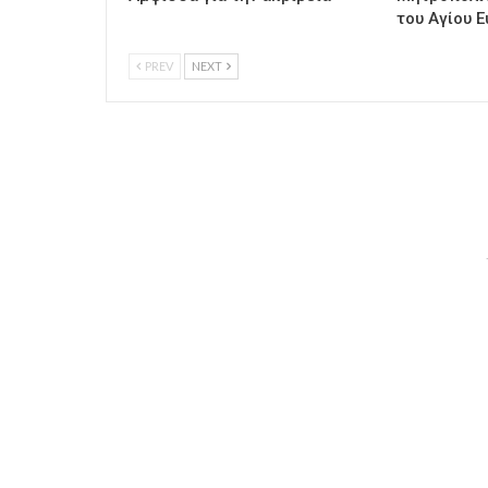
του Αγίου Ε
PREV
NEXT