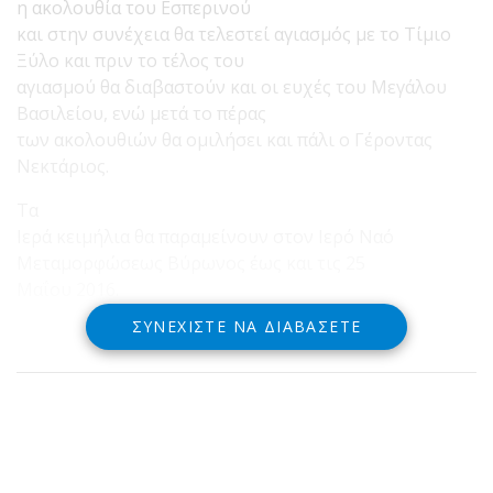
η ακολουθία του Εσπερινού
και στην συνέχεια θα τελεστεί αγιασμός με το Τίμιο
Ξύλο και πριν το τέλος του
αγιασμού θα διαβαστούν και οι ευχές του Μεγάλου
Βασιλείου, ενώ μετά το πέρας
των ακολουθιών θα ομιλήσει και πάλι ο Γέροντας
Νεκτάριος.
Τα
Ιερά κειμήλια θα παραμείνουν στον Ιερό Ναό
Μεταμορφώσεως Βύρωνος έως και τις 25
Μαΐου 2016.
ΣΥΝΕΧΊΣΤΕ ΝΑ ΔΙΑΒΆΣΕΤΕ