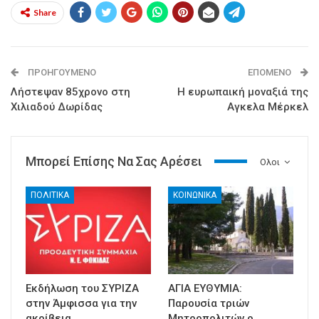
Share
ΠΡΟΗΓΟΎΜΕΝΟ
ΕΠΌΜΕΝΟ
Λήστεψαν 85χρονο στη
Η ευρωπαική μοναξιά της
Χιλιαδού Δωρίδας
Αγκελα Μέρκελ
Μπορεί Επίσης Να Σας Αρέσει
Ολοι
ΠΟΛΙΤΙΚΑ
ΚΟΙΝΩΝΙΚΑ
Εκδήλωση του ΣΥΡΙΖΑ
ΑΓΙΑ ΕΥΘΥΜΙΑ:
στην Άμφισσα για την
Παρουσία τριών
ακρίβεια
Μητροπολιτών ο