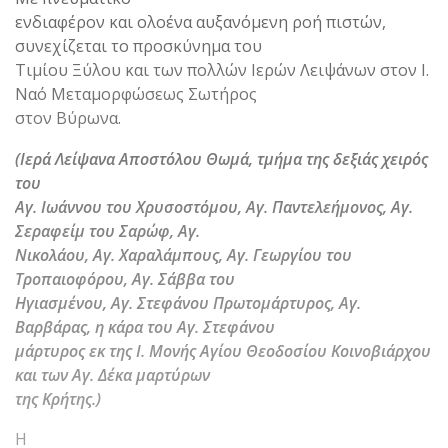
ενδιαφέρον και ολοένα αυξανόμενη ροή πιστών,
συνεχίζεται το προσκύνημα του
Τιμίου Ξύλου και των πολλών Ιερών Λειψάνων στον Ι.
Ναό Μεταμορφώσεως Σωτήρος
στον Βύρωνα.
(Ιερά Λείψανα Αποστόλου Θωμά, τμήμα της δεξιάς χειρός
του
Αγ. Ιωάννου του Χρυσοστόμου, Αγ. Παντελεήμονος, Αγ.
Σεραφείμ του Σαρώφ, Αγ.
Νικολάου, Αγ. Χαραλάμπους, Αγ. Γεωργίου του
Τροπαιοφόρου, Αγ. Σάββα του
Ηγιασμένου, Αγ. Στεφάνου Πρωτομάρτυρος, Αγ.
Βαρβάρας, η κάρα του Αγ. Στεφάνου
μάρτυρος εκ της Ι. Μονής Αγίου Θεοδοσίου Κοινοβιάρχου
και των Αγ. Δέκα μαρτύρων
της Κρήτης.)
Η