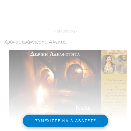
- Διαφήμιση -
Χρόνος ανάγνωσης: 4 λεπτά
ΣΥΝΕΧΊΣΤΕ ΝΑ ΔΙΑΒΆΣΕΤΕ