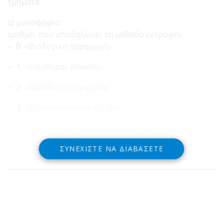
τμήματα :
α) μονοψήφιο
αριθμό, που υποδηλώνει τη μέθοδο εκτροφής
– 0
«Βιολογική παραγωγή»
– 1
«Ελευθέρας βοσκής»
– 2
«Δάπεδο με στρωμνή»
– 3
«Εμπλουτισμένοι κλωβοί»
β) τον κωδικό της χώρας παραγωγής (π.χ. EL = Ελλάδα)
γ) τον κωδικό αριθμό εκτροφής
ΣΥΝΕΧΊΣΤΕ ΝΑ ΔΙΑΒΆΣΕΤΕ