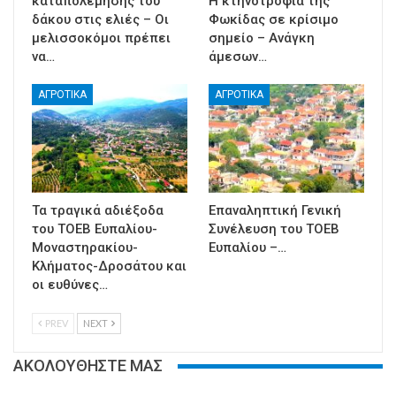
καταπολέμησης του
Η κτηνοτροφία της
δάκου στις ελιές – Οι
Φωκίδας σε κρίσιμο
μελισσοκόμοι πρέπει
σημείο – Ανάγκη
να…
άμεσων…
ΑΓΡΟΤΙΚΑ
ΑΓΡΟΤΙΚΑ
Τα τραγικά αδιέξοδα
Επαναληπτική Γενική
του ΤΟΕΒ Ευπαλίου-
Συνέλευση του ΤΟΕΒ
Μοναστηρακίου-
Ευπαλίου –…
Κλήματος-Δροσάτου και
οι ευθύνες…
PREV
NEXT
ΑΚΟΛΟΥΘΗΣΤΕ ΜΑΣ