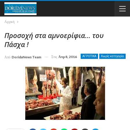
Αρχική
Προσοχή στα αμνοερίφια… του
Πάσχα !
Στις
Απρ 8, 2016
ΑΓΡΟΤΙΚΑ
Χωρίς κατηγορία
Από
DoridaNews Team