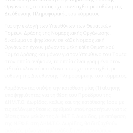
Οργάνωσης, ο οποίος έχει συνταχθεί με ευθύνη της
Διεύθυνσης Πληροφορικής του κόμματος.
Για την εκλογή των Υπευθύνων των Θεματικών
Τομέων Δράσης της Νομαρχιακής Οργάνωσης,
δικαίωμα να ψηφίσουν σε κάθε Νομαρχιακή
Οργάνωση έχουν μόνον τα μέλη κάθε Θεματικού
Τομέα Δράσης και μόνον για τον Υπεύθυνο του Τομέα
στον οποίο ανήκουν, τα οποία είναι γραμμένα στον
ειδικό εκλογικό κατάλογο που έχει συνταχθεί, με
ευθύνη της Διεύθυνσης Πληροφορικής του κόμματος.
Λαμβάνοντας υπόψη την κατάθεση μίας (1) αίτησης
υποψηφιότητας για τη θέση του Προέδρου της
ΔΗΜ.Τ.Ο. Δωρίδος, καθώς και της κατάθεσης ίσου με
τις εκλόγιμες θέσεις, αριθμού υποψηφιοτήτων για τις
θέσεις των μελών της ΔΗΜ.Τ.Ε. Δωρίδος, με απόφαση
της Ν.ΕΦ.Ε. στη ΔΗΜ.Τ.Ο. Δωρίδος, θα διεξαχθούν
εκλογές, μόνο για την ανάδειξη Αντιπροσώπων-