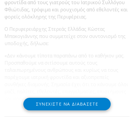
φροντίδα από τους γιατρούς του Ιατρικού Συλλόγου
Φθιώτιδας, τρόφιμα και ρουχισμός από εθελοντές και
φορείς ολόκληρης της Περιφέρειας.
Ο Περιφερειάρχης Στερεάς Ελλάδας Κώστας
Μπακογιάννης που συμμετείχε στον συντονισμό της
υποδοχής, δήλωσε:
«Δεν κάνουμε τίποτα παραπάνω από το καθήκον μας.
Προσπαθούμε να σιτίσουμε αυτούς τους
ταλαιπωρημένους ανθρώπους και κυρίως να τους
παρέχουμε ιατρική φροντίδα και αξιοπρεπείς
συνθήκες διαμονής. Σημασία έχει ότι το κάνουμε όλοι
μαζί, πολίτες, εθελοντές, επαγγελματίες, επιστήμονες
και φορείς».
ΣΥΝΕΧΊΣΤΕ ΝΑ ΔΙΑΒΆΣΕΤΕ