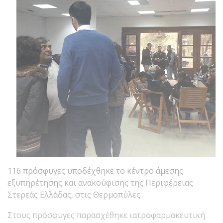
116 πρόσφυγες υποδέχθηκε το κέντρο άμεσης
εξυπηρέτησης και ανακούφισης της Περιφέρειας
Στερεάς Ελλάδας, στις Θερμοπύλες.
Στους πρόσφυγες παρασχέθηκε ιατροφαρμακευτική