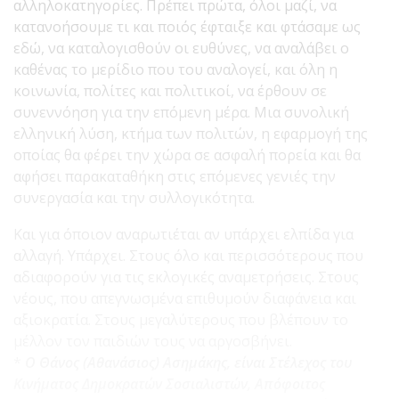
αλληλοκατηγορίες. Πρέπει πρώτα, όλοι μαζί, να
κατανοήσουμε τι και ποιός έφταιξε και φτάσαμε ως
εδώ, να καταλογισθούν οι ευθύνες, να αναλάβει ο
καθένας το μερίδιο που του αναλογεί, και όλη η
κοινωνία, πολίτες και πολιτικοί, να έρθουν σε
συνεννόηση για την επόμενη μέρα. Μια συνολική
ελληνική λύση, κτήμα των πολιτών, η εφαρμογή της
οποίας θα φέρει την χώρα σε ασφαλή πορεία και θα
αφήσει παρακαταθήκη στις επόμενες γενιές την
συνεργασία και την συλλογικότητα.
Και για όποιον αναρωτιέται αν υπάρχει ελπίδα για
αλλαγή. Υπάρχει. Στους όλο και περισσότερους που
αδιαφορούν για τις εκλογικές αναμετρήσεις. Στους
νέους, που απεγνωσμένα επιθυμούν διαφάνεια και
αξιοκρατία. Στους μεγαλύτερους που βλέπουν το
μέλλον τον παιδιών τους να αργοσβήνει.
*
Ο Θάνος (Αθανάσιος) Ασημάκης, είναι Στέλεχος του
Κινήματος Δημοκρατών Σοσιαλιστών, Απόφοιτος