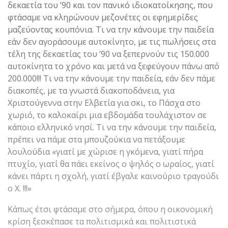
δεκαετία του ’90 και τον πανικό ιδιοκατοίκησης, που
φτάσαμε να κληρώνουν μεζονέτες οι εφημερίδες
μαζεύοντας κουπόνια. Τι να την κάνουμε την παιδεία
εάν δεν αγοράσουμε αυτοκίνητο, με τις πωλήσεις στα
τέλη της δεκαετίας του ’90 να ξεπερνούν τις 150.000
αυτοκίνητα το χρόνο και μετά να ξεφεύγουν πάνω από
200.000!!! Τι να την κάνουμε την παιδεία, εάν δεν πάμε
διακοπές, με τα γνωστά διακοποδάνεια, για
Χριστούγεννα στην Ελβετία για σκι, το Πάσχα στο
χωριό, το καλοκαίρι μια εβδομάδα τουλάχιστον σε
κάποιο ελληνικό νησί. Τι να την κάνουμε την παιδεία,
πρέπει να πάμε στα μπουζούκια να πετάξουμε
λουλούδια «γιατί με χώρισε η γκόμενα, γιατί πήρα
πτυχίο, γιατί θα πάει εκείνος ο ψηλός ο ωραίος, γιατί
κάνει πάρτι η σχολή, γιατί έβγαλε καινούριο τραγούδι
ο Χ. !!!»
Κάπως έτσι φτάσαμε στο σήμερα, όπου η οικονομική
κρίση ξεσκέπασε τα πολιτισμικά και πολιτιστικά