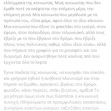
ελλείμματα της κοινωνίας. Μιας κοινωνίας που δεν
έμαθε ποτέ να σκέφτεται την επόμενη μέρα, την
επόμενη γενιά. Μια κοινωνία που μεγάλωσε με τα
πρότυπα του, «Όσα φάμε, αφού όλοι το ίδιο κάνουν».
Μια κοινωνία που έδινε το φακελάκι στο γιατρό, στον
έφορο, στον πολεοδόμο, στον τελωνειακό, αλλά τους
έβριζε με το που έβγαινε στο δρόμο, που έβριζε
όλους τους πολιτικούς καθώς «όλοι ίδιοι είναι», αλλά
που πήγαινε στο γραφείο για το ρουσφέτι και τον
διορισμό. Δεν αναρωτήθηκε ποτέ κανένας από πού
έρχονται όλα τα λεφτά;
Έγινε παιδεία της κοινωνίας, να κυνηγάει τον εύκολο
και γρήγορο (ηθικό ή ανήθικο) πλουτισμό και όταν
έπρεπε να ξεμάθει, αγανακτεί, βγαίνει στο δρόμο,
φωνάζει, κάνει πορείες, σπάει βιτρίνες, αμάξια! Το
χειρότερο όμως είναι πως διασπάται η κοινωνική
συνοχή. Οδηγούμαστε σε προεμφυλιακές καταστάσεις.
Δικηγόροι εναντίων γιατρών, ταξιτζήδες εναντίον