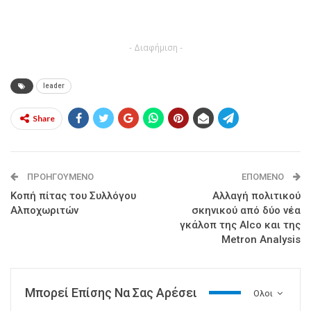
- Διαφήμιση -
leader
Share
ΠΡΟΗΓΟΎΜΕΝΟ
ΕΠΌΜΕΝΟ
Κοπή πίτας του Συλλόγου
Αλλαγή πολιτικού
Αλποχωριτών
σκηνικού από δύο νέα
γκάλοπ της Alco και της
Metron Analysis
Μπορεί Επίσης Να Σας Αρέσει
Ολοι