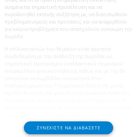
αναμένεται σημαντική προσέλευση και να
πυροδοτηθεί εκτενής συζήτηση με, να διατυπωθούν
προβληματισμούς και προτάσεις και να αναφερθούν
για καίρια προβλήματα που απασχολούν σύσσωμη την
Δωρίδα.
Η επίλυση αυτών των θεμάτων είναι άρρηκτα
συνδεδεμένη με την ανάδειξη της Δωρίδας ως
σημαντικού προορισμού εναλλακτικού τουρισμού
απαράμιλλου φυσικού κάλλους καθώς και με την θα
μπορούσε να συμβάλλει ουσιαστικά στην
αναδιαμόρφωση του Τουριστικού Χάρτη της μισής
σχεδόν Φωκίδας και φυσικά στην γεωργική ανάδειξη
των τοπικών γεωργο-κτηνοτροφικών προϊόντων τα
οποία αποτελούν μαζί με τα τοπία κατ’ εναλλαγή και τα
ιστορικά σημεία τα σημαντικότερα συγκριτικά
πλεονεκτήματα της περιοχής μας.
ΣΥΝΕΧΊΣΤΕ ΝΑ ΔΙΑΒΆΣΕΤΕ