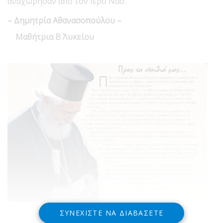
αναχώρησαν από τον Ιερό Ναό.
– Δημητρία Αθανασοπούλου –
Μαθήτρια Β΄ Λυκείου
ΣΥΝΕΧΊΣΤΕ ΝΑ ΔΙΑΒΆΣΕΤΕ