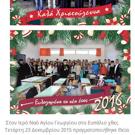
Στον Ιερό Ναό Αγίου Γεωργίου στο Ευπάλιο χθες
Τετάρτη 23 Δεκεμβρίου 2015 πραγματοποιήθηκε Θεία