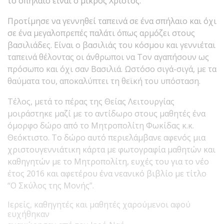
το σπήλαιο είναι ο μικρός Χριστός.
Προτίμησε να γεννηθεί ταπεινά σε ένα σπήλαιο και όχι
σε ένα μεγαλοπρεπές παλάτι όπως αρμόζει στους
βασιλιάδες. Είναι ο βασιλιάς του κόσμου και γεννιέται
ταπεινά θέλοντας οι άνθρωποι να Τον αγαπήσουν ως
πρόσωπο και όχι σαν Βασιλιά. Ωστόσο σιγά-σιγά, με τα
θαύματα του, αποκαλύπτει τη θεϊκή του υπόσταση.
Τέλος, μετά το πέρας της Θείας Λειτουργίας
μοιράστηκε μαζί με το αντίδωρο στους μαθητές ένα
όμορφο δώρο από το Μητροπολίτη Φωκίδας κ.κ.
Θεόκτιστο. Το δώρο αυτό περιελάμβανε αφενός μια
χριστουγεννιάτικη κάρτα με φωτογραφία μαθητών και
καθηγητών με το Μητροπολίτη, ευχές του για το νέο
έτος 2016 και αφετέρου ένα νεανικό βιβλίο με τίτλο
“Ο Σκύλος της Μονής”.
Ιερείς, καθηγητές και μαθητές χαρούμενοι αφού
ευχήθηκαν