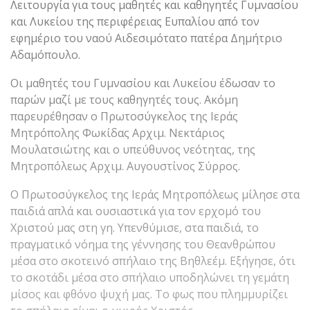
Λειτουργία για τους μαθητές και καθηγητές Γυμνασίου
και Λυκείου της περιφέρειας Ευπαλίου από τον
εφημέριο του ναού Αιδεσιμότατο πατέρα Δημήτριο
Αδαμόπουλο.
Οι μαθητές του Γυμνασίου και Λυκείου έδωσαν το
παρών μαζί με τους καθηγητές τους. Ακόμη
παρευρέθησαν ο Πρωτοσύγκελος της Ιεράς
Μητρόπολης Φωκίδας Αρχιμ. Νεκτάριος
Μουλατσιώτης και ο υπεύθυνος νεότητας, της
Μητροπόλεως Αρχιμ. Αυγουστίνος Σύρρος.
Ο Πρωτοσύγκελος της Ιεράς Μητροπόλεως μίλησε στα
παιδιά απλά και ουσιαστικά για τον ερχομό του
Χριστού μας στη γη. Υπενθύμισε, στα παιδιά, το
πραγματικό νόημα της γέννησης του Θεανθρώπου
μέσα στο σκοτεινό σπήλαιο της Βηθλεέμ. Εξήγησε, ότι
το σκοτάδι μέσα στο σπήλαιο υποδηλώνει τη γεμάτη
μίσος και φθόνο ψυχή μας. Το φως που πλημμυρίζει