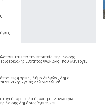
ς
νάγκες
υλοποιείται υπό την εποπτεία της Δ/νσης
 Περιφερειακής Ενότητας Φωκίδας που διενεργεί
ράττοντες φορείς , Δήμο Δελφών , Δήμο
ι Ψυχικής Υγείας κ.τ.λ για τελική
στοχεύουμε τη διεύρυνση των ανωτέρω
ης Δ/νσης Δημόσιας Υγείας και