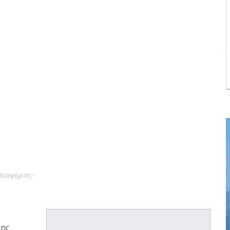
 Διαφήμιση -
της