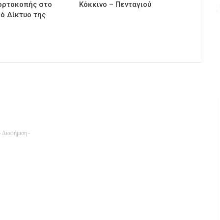
ορτοκοπής στο
Κόκκινο – Πενταγιού
κό Δίκτυο της
- Διαφήμιση -