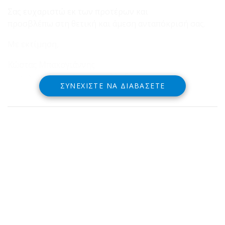
Σας ευχαριστώ εκ των προτέρων και
προσβλέπω στη θετική και άμεση ανταπόκρισή σας.
Με εκτίμηση,
Κώστας Μπακογιάννης
Περιφερειάρχης Στερεάς Ελλάδας
ΣΥΝΕΧΊΣΤΕ ΝΑ ΔΙΑΒΆΣΕΤΕ