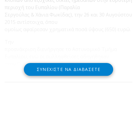
περιοχή του Ευπαλίου (Παραλία
Σεργούλας & Χάνια Φωκίδας), την 26 και 30 Αυγούστου
2015 αντίστοιχα, όπου
ομοίως αφαίρεσαν χρηματικά ποσά ύψους (650) ευρώ.
Την
προανάκριση διενήργησε το Αστυνομικό Τμήμα
Ευπαλίου, ενώ οι συλληφθείσες οδηγήθηκαν
στον Εισαγγελέα Πρωτοδικών Άμφισσας.
ΣΥΝΕΧΊΣΤΕ ΝΑ ΔΙΑΒΆΣΕΤΕ