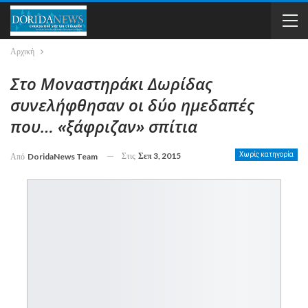
Αρχική
Στο Μοναστηράκι Δωρίδας
συνελήφθησαν οι δύο ημεδαπές
που… «ξάφριζαν» σπίτια
Στις
Σεπ 3, 2015
Χωρίς κατηγορία
Από
DoridaNews Team