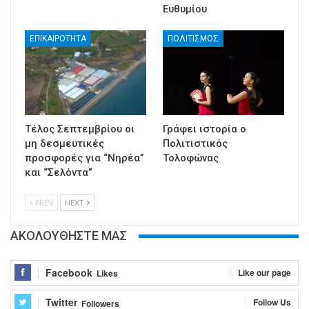
Ευθυμίου
ΕΠΙΚΑΙΡΟΤΗΤΑ
ΠΟΛΙΤΙΣΜΟΣ
Τέλος Σεπτεμβρίου οι
Γράφει ιστορία ο
μη δεσμευτικές
Πολιτιστικός
προσφορές για “Νηρέα”
Τολοφώνας
και “Σελόντα”
PREV
NEXT
ΑΚΟΛΟΥΘΗΣΤΕ ΜΑΣ
Facebook
Like our page
Likes
Twitter
Follow Us
Followers