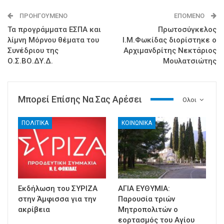
ΠΡΟΗΓΟΎΜΕΝΟ
ΕΠΌΜΕΝΟ
Τα προγράμματα ΕΣΠΑ και
Πρωτοσύγκελος
λίμνη Μόρνου θέματα του
Ι.Μ.Φωκίδας διορίστηκε ο
Συνέδριου της
Αρχιμανδρίτης Νεκτάριος
Ο.Σ.ΒΟ.ΔΥ.Δ.
Μουλατσιώτης
Μπορεί Επίσης Να Σας Αρέσει
Ολοι
ΠΟΛΙΤΙΚΑ
ΚΟΙΝΩΝΙΚΑ
Εκδήλωση του ΣΥΡΙΖΑ
ΑΓΙΑ ΕΥΘΥΜΙΑ:
στην Άμφισσα για την
Παρουσία τριών
ακρίβεια
Μητροπολιτών ο
εορτασμός του Αγίου