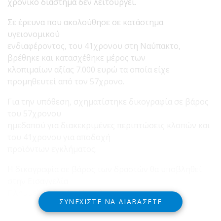
χρονικό διάστημα δεν λειτουργεί.
Σε έρευνα που ακολούθησε σε κατάστημα
υγειονομικού
ενδιαφέροντος, του 41χρονου στη Ναύπακτο,
βρέθηκε και κατασχέθηκε μέρος των
κλοπιμαίων αξίας 7.000 ευρώ τα οποία είχε
προμηθευτεί από τον 57χρονο.
Για την υπόθεση, σχηματίστηκε δικογραφία σε βάρος
του 57χρονου
ημεδαπού για διακεκριμένες περιπτώσεις κλοπών και
του 41χρονου για αποδοχή
προϊόντων εγκλήματος.
Η δικογραφία σε βάρος των δραστών θα υποβληθεί
στην Εισαγγελία
Πλημμελειοδικών Μεσολογγίου.
ΣΥΝΕΧΊΣΤΕ ΝΑ ΔΙΑΒΆΣΕΤΕ