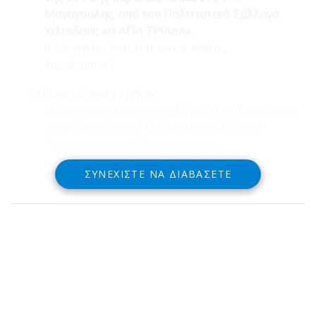
Μανάγουλης, από τον Πολιτιστικό Σύλλογο
Χιλιαδούς «Η ΑΓΙΑ ΤΡΙΑΔΑ».
(Εισηγητής: Αντιδήμαρχος Φάκος
Χαράλαμπος)
24.
Παραχώρηση χρήσης
αίθουσας του Δημοτικού Σχολείου Τρικόρφου
στον Εξωραϊστικό Πολιτιστικό Σύλλογο
Τρικόρφου Δωρίδος.
(Εισηγητής:
Αντιδήμαρχος Αντωνόπουλος Κωνσταντίνος)
ΣΥΝΕΧΊΣΤΕ ΝΑ ΔΙΑΒΆΣΕΤΕ