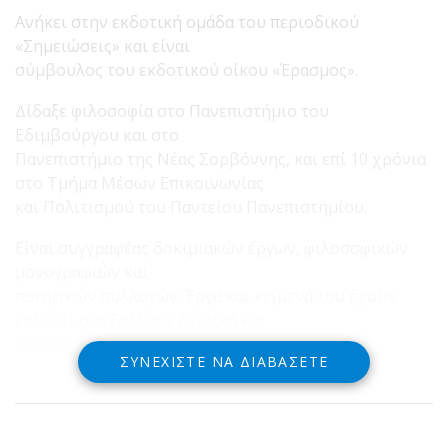
Ανήκει στην εκδοτική ομάδα του περιοδικού
«Σημειώσεις» και είναι
σύμβουλος του εκδοτικού οίκου «Έρασμος».
Δίδαξε φιλοσοφία στο Πανεπιστήμιο του
Εδιμβούργου και στο
Πανεπιστήμιο της Νέας Σορβόννης, και επί 10 χρόνια
στο Τμήμα Μέσων Επικοινωνίας
και Πολιτισμού του Παντείου Πανεπιστημίου.
Είναι συγγραφέας δοκιμιακών έργων, φιλοσοφικών
μονογραφιών και
ποιητικών συλλογών. Έργα και κείμενά του έχουν
εκδοθεί στα Γαλλικά, Αγγλικά και
Ιταλικά.
ΣΥΝΕΧΊΣΤΕ ΝΑ ΔΙΑΒΆΣΕΤΕ