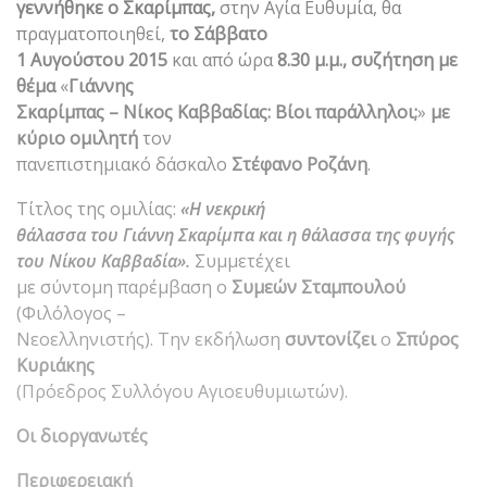
γεννήθηκε ο Σκαρίμπας,
στην Αγία Ευθυμία, θα
πραγματοποιηθεί,
το Σάββατο
1 Αυγούστου 2015
και από ώρα
8.30 μ.μ., συζήτηση με
θέμα
«
Γιάννης
Σκαρίμπας – Νίκος Καββαδίας: Βίοι παράλληλοι;
»
με
κύριο ομιλητή
τον
πανεπιστημιακό δάσκαλο
Στέφανο Ροζάνη
.
Τίτλος της ομιλίας:
«Η νεκρική
θάλασσα του Γιάννη Σκαρίμπα και η θάλασσα της φυγής
του Νίκου Καββαδία».
Συμμετέχει
με σύντομη παρέμβαση ο
Συμεών
Σταμπουλού
(Φιλόλογος –
Νεοελληνιστής). Την εκδήλωση
συντονίζει
ο
Σπύρος
Κυριάκης
(Πρόεδρος Συλλόγου Αγιοευθυμιωτών).
Οι διοργανωτές
Περιφερειακή