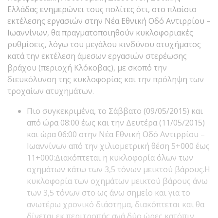
Ελλάδας ενημερώνει τους πολίτες ότι, στο πλαίσιο
εκτέλεσης εργασιών στην Νέα Εθνική Οδό Αντιρρίου –
Ιωαννίνων, θα πραγματοποιηθούν κυκλοφοριακές
ρυθμίσεις, λόγω του μεγάλου κινδύνου ατυχήματος
κατά την εκτέλεση άμεσων εργασιών στερέωσης
βράχου (περιοχή Κλόκοβας), με σκοπό την
διευκόλυνση της κυκλοφορίας και την πρόληψη των
τροχαίων ατυχημάτων.
Πιο συγκεκριμένα, το Σάββατο (09/05/2015) και
από ώρα 08:00 έως και την Δευτέρα (11/05/2015)
και ώρα 06:00 στην Νέα Εθνική Οδό Αντιρρίου –
Ιωαννίνων από την χιλιομετρική θέση 5+000 έως
11+000:Διακόπτεται η κυκλοφορία όλων των
οχημάτων κάτω των 3,5 τόνων μεικτού βάρους.Η
κυκλοφορία των οχημάτων μεικτού βάρους άνω
των 3,5 τόνων στο ως άνω σημείο και για το
ανωτέρω χρονικό διάστημα, διακόπτεται και θα
δίνεται εκ περιτροπής ανά δύο ώρες κατόπιν