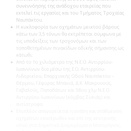
συνεννόησης της ανάδοχου εταιρείας που
εκτελεί τις εργασίες και του Τμήματος Τροχαίας
Ναυπάκτου.
Η κυκλοφορία των οχημάτων μεικτού βάρους
κάτω των 3,5 τόνων θα εκτρέπεται σύμφωνα με
τις υποδείξεις των τροχονόμων και των
τοποθετημένων πινακίδων οδικής σήμανσης ως
κάτωθι:
Από το 1ο χιλιόμετρο της Ν.Ε.Ο. Αντιρρίου-
Ιωαννίνων δια μέσω της Ε.Ο. Αντιρρίου-
Λιδορικίου, Επαρχιακής Οδού Ναυπάκτου –
Θέρμου, Γέφυρας Μπανιά, Δ.Κ. Μακρυνούς,
Γαβαλούς, Παπαδάτων και 58ου χλμ Ν.Ε.Ο.
Αντιρρίου-Ιωαννίνων (κόμβος Συκιάς) και
αντίστροφα.
Επιπλέον απαγορεύεται η στάση και στάθμευση
οχημάτων εκατέρωθεν και επί της κεντρικής
οδού στα Δημοτικά Διαμερίσματα Ματαράγκας,