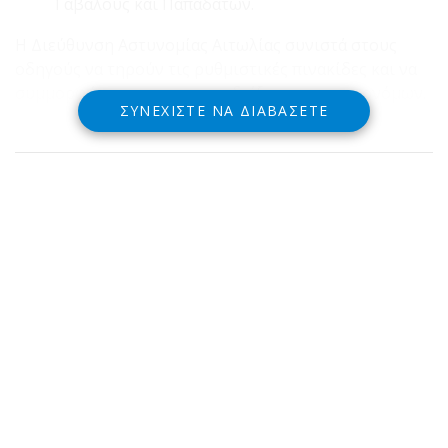
Γαβαλούς και Παπαδάτων.
Η Διεύθυνση Αστυνομίας Αιτωλίας συνιστά στους
οδηγούς να τηρούν τις ρυθμιστικές πινακίδες και να
συμμορφώνονται με τις υποδείξεις των τροχονόμων.
ΣΥΝΕΧΊΣΤΕ ΝΑ ΔΙΑΒΆΣΕΤΕ