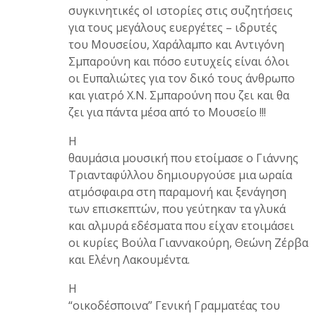
συγκινητικές οΙ ιστορίες στις συζητήσεις
για τους μεγάλους ευεργέτες – ιδρυτές
του Μουσείου, Χαράλαμπο και Αντιγόνη
Σμπαρούνη και πόσο ευτυχείς είναι όλοι
οι Ευπαλιώτες για τον δικό τους άνθρωπο
και γιατρό Χ.Ν. Σμπαρούνη που ζει και θα
ζει για πάντα μέσα από το Μουσείο !!!
Η
θαυμάσια μουσική που ετοίμασε ο Γιάννης
Τριανταφύλλου δημιουργούσε μια ωραία
ατμόσφαιρα στη παραμονή και ξενάγηση
των επισκεπτών, που γεύτηκαν τα γλυκά
και αλμυρά εδέσματα που είχαν ετοιμάσει
οι κυρίες Βούλα Γιαννακούρη, Θεώνη Ζέρβα
και Ελένη Λακουμέντα.
Η
“οικοδέσποινα” Γενική Γραμματέας του