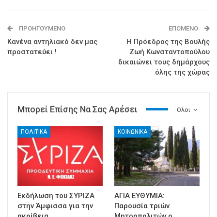
ΠΡΟΗΓΟΎΜΕΝΟ
ΕΠΌΜΕΝΟ
Κανένα αντηλιακό δεν μας
Η Πρόεδρος της Βουλής
προστατεύει !
Ζωή Κωνσταντοπούλου
δικαιώνει τους δημάρχους
όλης της χώρας
Μπορεί Επίσης Να Σας Αρέσει
Ολοι
ΠΟΛΙΤΙΚΑ
ΚΟΙΝΩΝΙΚΑ
Εκδήλωση του ΣΥΡΙΖΑ
ΑΓΙΑ ΕΥΘΥΜΙΑ:
στην Άμφισσα για την
Παρουσία τριών
ακρίβεια
Μητροπολιτών ο