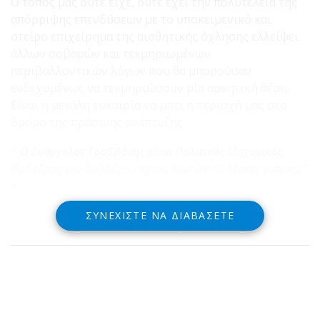
Ο τόπος μας ούτε είχε, ούτε έχει την πολυτέλεια της
απόρριψης επενδύσεων με το υποκειμενικό και
στείρο επιχείρημα της αισθητικής όχλησης ελλείψει
άλλων σοβαρών και τεκμηριωμένων
περιβαλλοντικών λόγων που θα μπορούσαν
ενδεχομένως να τεκμηριώσουν μία αρνητική θέση.
Είναι η μεγάλη ευκαιρία να μπει η περιοχή μας στο
δρόμο της πράσινης ανάπτυξης.
*
Ο Ευάγγελος Γραββάνης είναι Πολιτικός Μηχανικός
Πρόεδρος του Συλλόγου Κροκυλιωτών “Ο Μακρυγιάννης”
&
Γεν. Γραμματέας της Ομοσπονδίας Συλλόγων Β/Δ Δωρίδας
ΣΥΝΕΧΊΣΤΕ ΝΑ ΔΙΑΒΆΣΕΤΕ