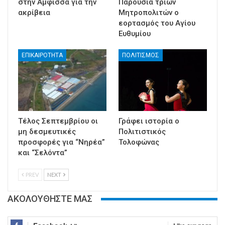
στην Άμφισσα για την
Παρουσία τριών
ακρίβεια
Μητροπολιτών ο
εορτασμός του Αγίου
Ευθυμίου
ΕΠΙΚΑΙΡΟΤΗΤΑ
ΠΟΛΙΤΙΣΜΟΣ
Τέλος Σεπτεμβρίου οι
Γράφει ιστορία ο
μη δεσμευτικές
Πολιτιστικός
προσφορές για “Νηρέα”
Τολοφώνας
και “Σελόντα”
PREV
NEXT
ΑΚΟΛΟΥΘΗΣΤΕ ΜΑΣ