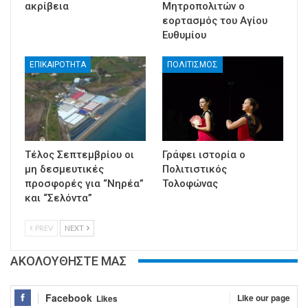
ακρίβεια
Μητροπολιτών ο
εορτασμός του Αγίου
Ευθυμίου
ΕΠΙΚΑΙΡΟΤΗΤΑ
ΠΟΛΙΤΙΣΜΟΣ
Τέλος Σεπτεμβρίου οι
Γράφει ιστορία ο
μη δεσμευτικές
Πολιτιστικός
προσφορές για “Νηρέα”
Τολοφώνας
και “Σελόντα”
PREV
NEXT
ΑΚΟΛΟΥΘΗΣΤΕ ΜΑΣ
Facebook
Like our page
Likes