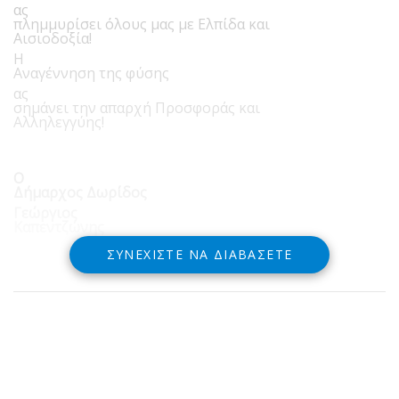
ας
πλημμυρίσει όλους μας με Ελπίδα και
Αισιοδοξία!
Η
Αναγέννηση της φύσης
ας
σημάνει την απαρχή Προσφοράς και
Αλληλεγγύης!
Ο
Δήμαρχος Δωρίδος
Γεώργιος
Καπεντζώνης
ΣΥΝΕΧΊΣΤΕ ΝΑ ΔΙΑΒΆΣΕΤΕ